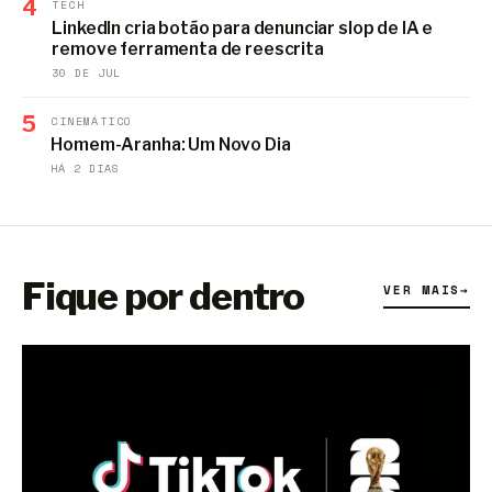
4
TECH
LinkedIn cria botão para denunciar slop de IA e
remove ferramenta de reescrita
30 DE JUL
5
CINEMÁTICO
Homem-Aranha: Um Novo Dia
HÁ 2 DIAS
Fique por dentro
VER MAIS
→