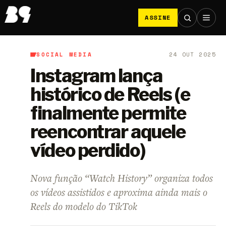
ASSINE
SOCIAL MEDIA
24 OUT 2025
B9
/
Social Media
Instagram lança
histórico de Reels (e
finalmente permite
reencontrar aquele
vídeo perdido)
Nova função “Watch History” organiza todos
os vídeos assistidos e aproxima ainda mais o
Reels do modelo do TikTok