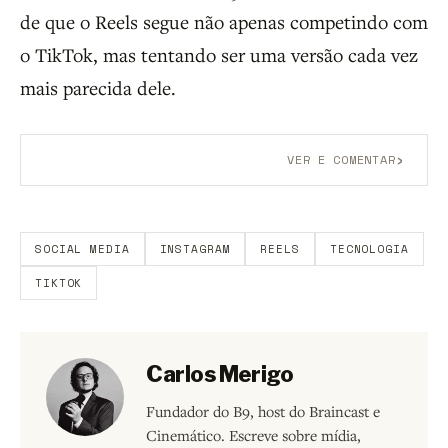
de que o Reels segue não apenas competindo com
o TikTok, mas tentando ser uma versão cada vez
mais parecida dele.
›
VER E COMENTAR
Aberto a membros do B9.
Crie sua conta grátis
para
participar.
SOCIAL MEDIA
INSTAGRAM
REELS
TECNOLOGIA
TIKTOK
Carlos Merigo
Fundador do B9, host do Braincast e
Cinemático. Escreve sobre mídia,