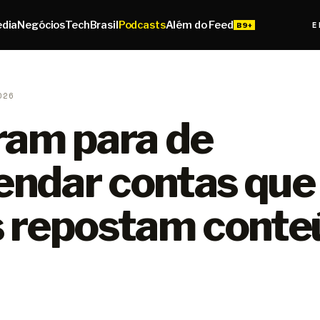
edia
Negócios
Tech
Brasil
Podcasts
Além do Feed
E
026
ram para de
ndar contas que
 repostam conte