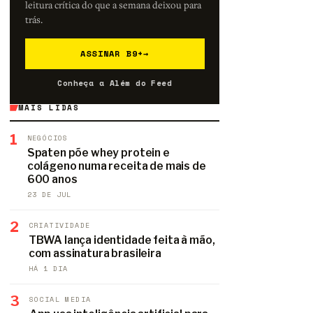
leitura crítica do que a semana deixou para
trás.
ASSINAR B9+
→
Conheça a Além do Feed
MAIS LIDAS
1
NEGÓCIOS
Spaten põe whey protein e
colágeno numa receita de mais de
600 anos
23 DE JUL
2
CRIATIVIDADE
TBWA lança identidade feita à mão,
com assinatura brasileira
HÁ 1 DIA
3
SOCIAL MEDIA