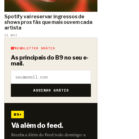
Spotify vai reservar ingressos de
shows pros fãs que mais ouvem cada
artista
21 MAI
NEWSLETTER GRÁTIS
As principais do B9 no seu e-
mail.
ASSINAR GRÁTIS
B9+
Vá além do feed.
Receba a Além do Feed todo domingo: a