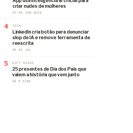
App usa inteligência artificial para
criar nudes de mulheres
27 DE JUN 2019
4
TECH
LinkedIn cria botão para denunciar
slop de IA e remove ferramenta de
reescrita
30 DE JUL
5
GIFT GUIDE
25 presentes de Dia dos Pais que
valem a história que vem junto
HÁ 5 DIAS