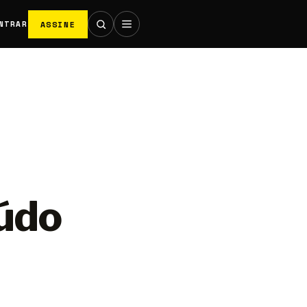
ASSINE
NTRAR
údo