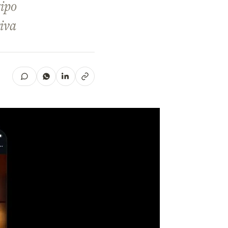
tipo
tiva