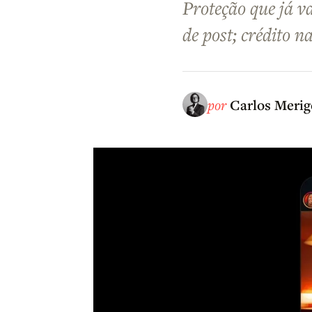
Proteção que já v
de post; crédito 
por
Carlos Merig