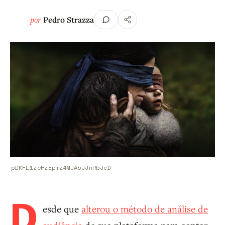
por
Pedro Strazza
pDKFL1zcHzEpmz4MJA5JJnRbJeD
D
esde que
alterou o método de análise de