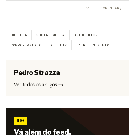
›
VER E COMENTAR
Aberto a membros do B9.
Crie sua conta grátis
para
participar.
CULTURA
SOCIAL MEDIA
BRIDGERTON
COMPORTAMENTO
NETFLIX
ENTRETENIMENTO
Pedro Strazza
Ver todos os artigos →
B9+
Vá além do feed.