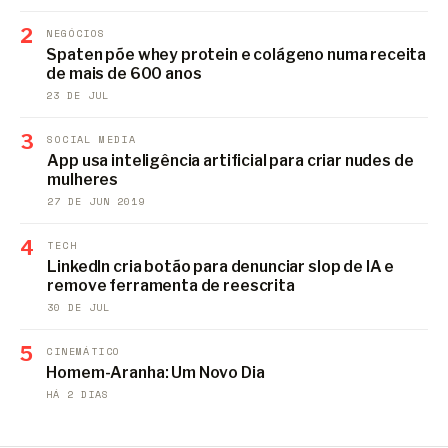
2
NEGÓCIOS
Spaten põe whey protein e colágeno numa receita
de mais de 600 anos
23 DE JUL
3
SOCIAL MEDIA
App usa inteligência artificial para criar nudes de
mulheres
27 DE JUN 2019
4
TECH
LinkedIn cria botão para denunciar slop de IA e
remove ferramenta de reescrita
30 DE JUL
5
CINEMÁTICO
Homem-Aranha: Um Novo Dia
HÁ 2 DIAS