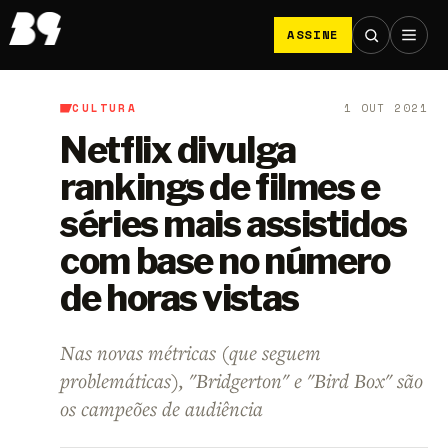
ASSINE
CULTURA
1 OUT 2021
B9
/
Cultura
Netflix divulga
rankings de filmes e
séries mais assistidos
com base no número
de horas vistas
Nas novas métricas (que seguem
problemáticas), "Bridgerton" e "Bird Box" são
os campeões de audiência