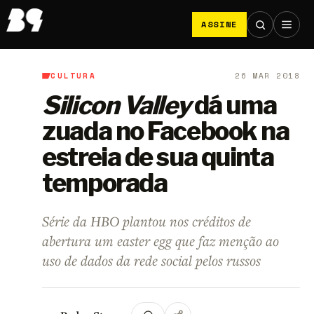
ASSINE
CULTURA
26 MAR 2018
B9
/
Cultura
Silicon Valley
dá uma
zuada no Facebook na
estreia de sua quinta
temporada
Série da HBO plantou nos créditos de
abertura um easter egg que faz menção ao
uso de dados da rede social pelos russos