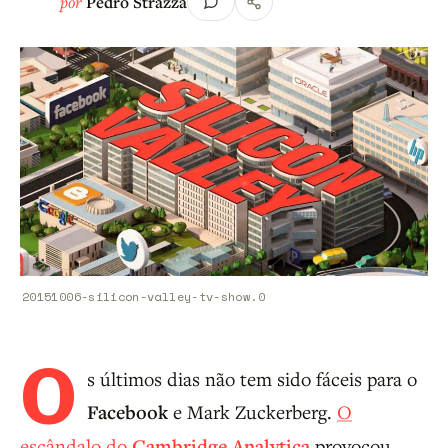
por
Pedro Strazza
20151006-silicon-valley-tv-show.0
O
s últimos dias não tem sido fáceis para o
Facebook
e Mark Zuckerberg.
O
escândalo do
Cambridge Analytica
provocou