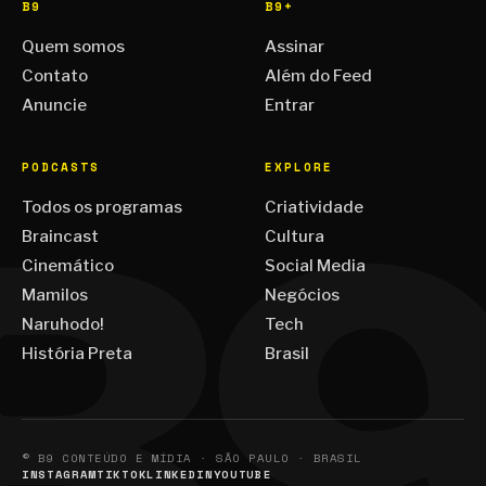
B9
B9+
Quem somos
Assinar
Contato
Além do Feed
Anuncie
Entrar
PODCASTS
EXPLORE
Todos os programas
Criatividade
Braincast
Cultura
Cinemático
Social Media
Mamilos
Negócios
Naruhodo!
Tech
História Preta
Brasil
© B9 CONTEÚDO E MÍDIA · SÃO PAULO · BRASIL
INSTAGRAM
TIKTOK
LINKEDIN
YOUTUBE