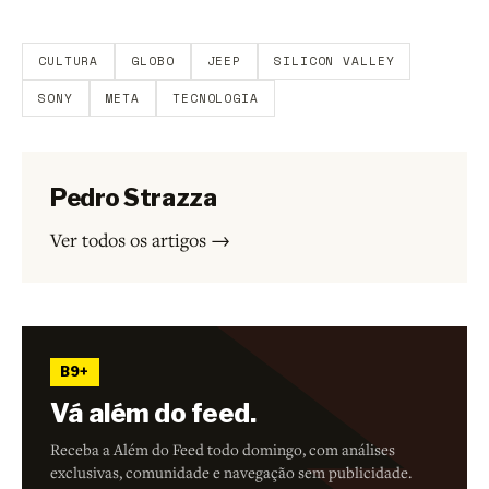
Aberto a membros do B9.
Crie sua conta grátis
para
participar.
CULTURA
GLOBO
JEEP
SILICON VALLEY
SONY
META
TECNOLOGIA
Pedro Strazza
Ver todos os artigos →
B9+
Vá além do feed.
Receba a Além do Feed todo domingo, com análises
exclusivas, comunidade e navegação sem publicidade.