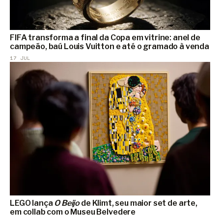
FIFA transforma a final da Copa em vitrine: anel de
campeão, baú Louis Vuitton e até o gramado à venda
17 JUL
LEGO lança
O Beijo
de Klimt, seu maior set de arte,
em collab com o Museu Belvedere