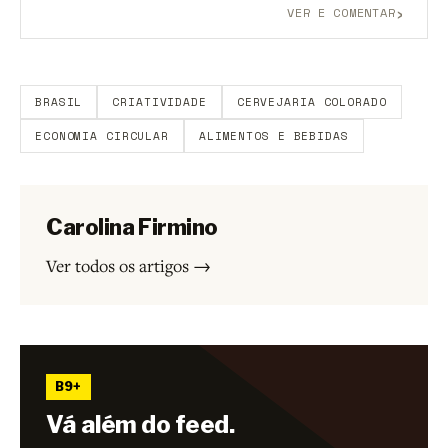
›
VER E COMENTAR
Aberto a membros do B9.
Crie sua conta grátis
para
participar.
BRASIL
CRIATIVIDADE
CERVEJARIA COLORADO
ECONOMIA CIRCULAR
ALIMENTOS E BEBIDAS
Carolina Firmino
Ver todos os artigos →
B9+
Vá além do feed.