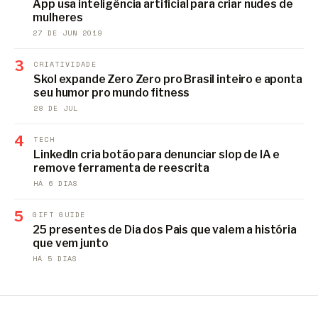
App usa inteligência artificial para criar nudes de
mulheres
27 DE JUN 2019
3
CRIATIVIDADE
Skol expande Zero Zero pro Brasil inteiro e aponta
seu humor pro mundo fitness
28 DE JUL
4
TECH
LinkedIn cria botão para denunciar slop de IA e
remove ferramenta de reescrita
HÁ 6 DIAS
5
GIFT GUIDE
25 presentes de Dia dos Pais que valem a história
que vem junto
HÁ 5 DIAS