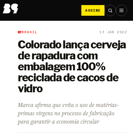
ASSINE
BRASIL
13 JAN 2022
B9
/
Brasil
Colorado lança cerveja
de rapadura com
embalagem 100%
reciclada de cacos de
vidro
Marca afirma que evita o uso de matérias-
primas virgens no processo de fabricação
para garantir a economia circular