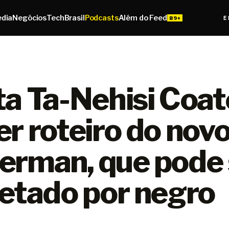
edia
Negócios
Tech
Brasil
Podcasts
Além do Feed
E
ta Ta-Nehisi Coat
r roteiro do novo
erman, que pode 
retado por negro