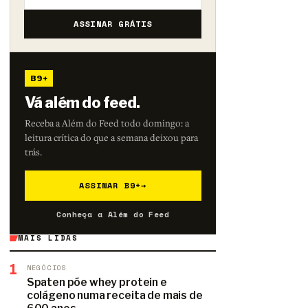
ASSINAR GRÁTIS
B9+
Vá além do feed.
Receba a Além do Feed todo domingo: a
leitura crítica do que a semana deixou para
trás.
ASSINAR B9+
→
Conheça a Além do Feed
MAIS LIDAS
1
NEGÓCIOS
Spaten põe whey protein e
colágeno numa receita de mais de