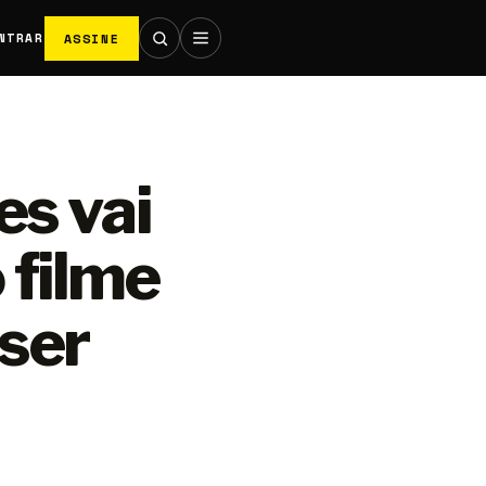
ASSINE
NTRAR
es vai
 filme
ser