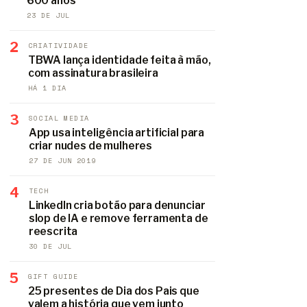
600 anos
23 DE JUL
2
CRIATIVIDADE
TBWA lança identidade feita à mão,
com assinatura brasileira
HÁ 1 DIA
3
SOCIAL MEDIA
App usa inteligência artificial para
criar nudes de mulheres
27 DE JUN 2019
4
TECH
LinkedIn cria botão para denunciar
slop de IA e remove ferramenta de
reescrita
30 DE JUL
5
GIFT GUIDE
25 presentes de Dia dos Pais que
valem a história que vem junto