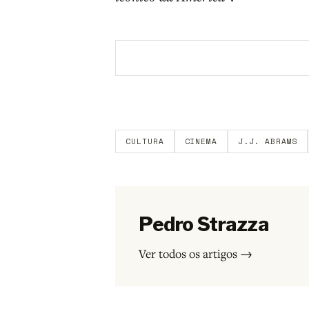
Aberto a membros do B9.
Crie sua c
CULTURA
CINEMA
J.J. ABRAMS
Pedro Strazza
Ver todos os artigos →