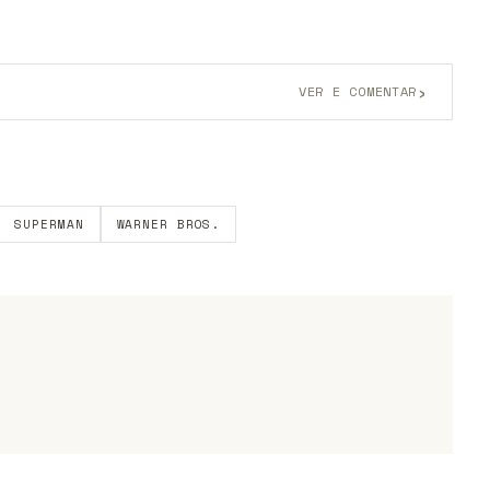
›
VER E COMENTAR
onta grátis
para participar.
SUPERMAN
WARNER BROS.