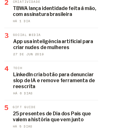
2
CRIATIVIDADE
TBWA lança identidade feita à mão,
com assinatura brasileira
HÁ 1 DIA
3
SOCIAL MEDIA
App usa inteligência artificial para
criar nudes de mulheres
27 DE JUN 2019
4
TECH
LinkedIn cria botão para denunciar
slop de IA e remove ferramenta de
reescrita
HÁ 6 DIAS
5
GIFT GUIDE
25 presentes de Dia dos Pais que
valem a história que vem junto
HÁ 5 DIAS