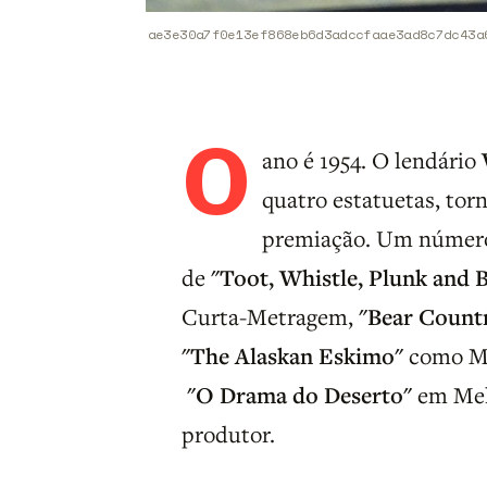
ae3e30a7f0e13ef868eb6d3adccfaae3ad8c7dc43a
O
ano é 1954. O lendário
quatro estatuetas, torn
premiação. Um número 
de
"Toot, Whistle, Plunk and 
Curta-Metragem,
"Bear Count
"The Alaskan Eskimo"
como Me
"O Drama do Deserto"
em Mel
produtor.