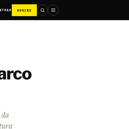
ASSINE
NTRAR
arco
 da
tura