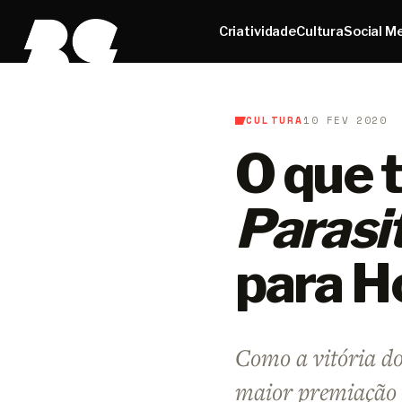
Criatividade
Cultura
Social M
CULTURA
10 FEV 2020
B9
/
Cultura
O que t
Parasi
para H
Como a vitória do
maior premiação 