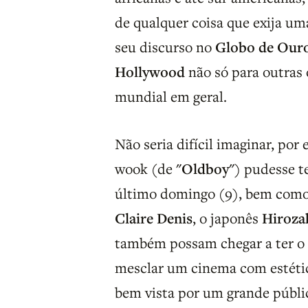
de qualquer coisa que exija um
seu discurso no
Globo de Our
Hollywood
não só para outras 
mundial em geral.
Não seria difícil imaginar, po
wook (de
"Oldboy"
) pudesse t
último domingo (9), bem como 
Claire Denis
, o japonês
Hiroza
também possam chegar a ter o
mesclar um cinema com estéti
bem vista por um grande públi