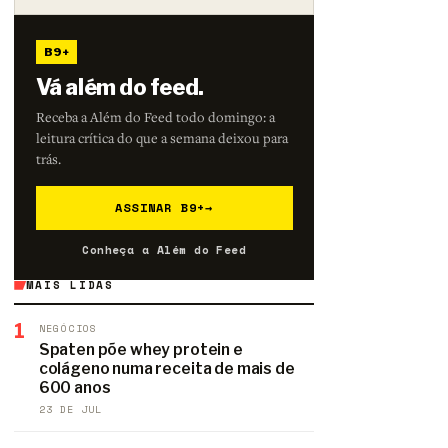
B9+
Vá além do feed.
Receba a Além do Feed todo domingo: a
leitura crítica do que a semana deixou para
trás.
ASSINAR B9+
→
Conheça a Além do Feed
MAIS LIDAS
1
NEGÓCIOS
Spaten põe whey protein e
colágeno numa receita de mais de
600 anos
23 DE JUL