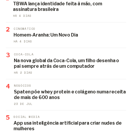
TBWA lança identidade feita à mão, com
assinatura brasileira
HÁ 4 DIAS
2
CINEMÁTICO
Homem-Aranha: Um Novo Dia
HÁ 4 DIAS
3
COCA-COLA
Na nova global da Coca-Cola, um filho desenha o
pai sempre atrás de um computador
HÁ 2 DIAS
4
NEGÓCIOS
Spaten põe whey protein e colágeno numa receita
de mais de 600 anos
23 DE JUL
5
SOCIAL MEDIA
App usa inteligência artificial para criar nudes de
mulheres