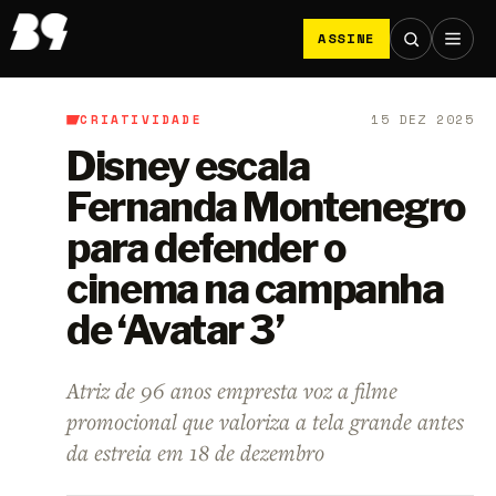
ASSINE
CRIATIVIDADE
15 DEZ 2025
B9
/
Criatividade
Disney escala
Fernanda Montenegro
para defender o
cinema na campanha
de ‘Avatar 3’
Atriz de 96 anos empresta voz a filme
promocional que valoriza a tela grande antes
da estreia em 18 de dezembro