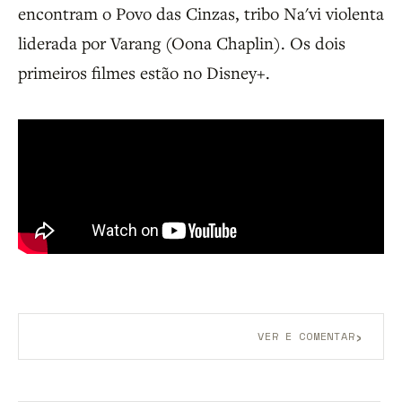
encontram o Povo das Cinzas, tribo Na'vi violenta
liderada por Varang (Oona Chaplin). Os dois
primeiros filmes estão no Disney+.
›
VER E COMENTAR
Aberto a membros do B9.
Crie sua conta grátis
para
participar.