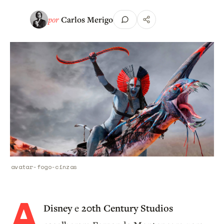
por
Carlos Merigo
avatar-fogo-cinzas
A
Disney
e
20th Century Studios