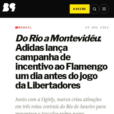
ASSINE
BRASIL
26 NOV 2021
B9
/
Brasil
Do Rio a Montevidéu
:
Adidas lança
campanha de
incentivo ao Flamengo
um dia antes do jogo
da Libertadores
Junto com a Ogivly, marca criou ativações
em três rotas centrais do Rio de Janeiro para
presentear o torcedor rubro-negro