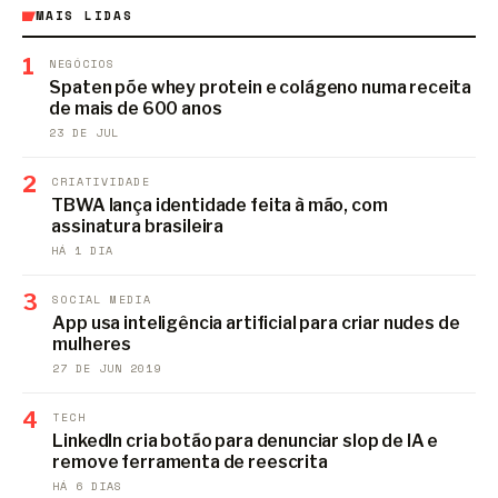
MAIS LIDAS
1
NEGÓCIOS
Spaten põe whey protein e colágeno numa receita
de mais de 600 anos
23 DE JUL
2
CRIATIVIDADE
TBWA lança identidade feita à mão, com
assinatura brasileira
HÁ 1 DIA
3
SOCIAL MEDIA
App usa inteligência artificial para criar nudes de
mulheres
27 DE JUN 2019
4
TECH
LinkedIn cria botão para denunciar slop de IA e
remove ferramenta de reescrita
HÁ 6 DIAS