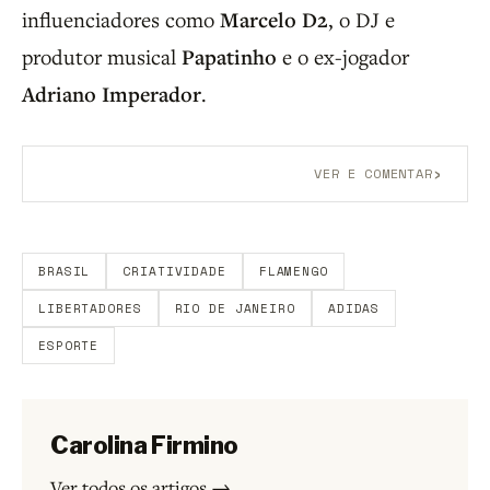
influenciadores como
Marcelo D2
, o DJ e
produtor musical
Papatinho
e o ex-jogador
Adriano Imperador
.
›
VER E COMENTAR
Aberto a membros do B9.
Crie sua conta grátis
para
participar.
BRASIL
CRIATIVIDADE
FLAMENGO
LIBERTADORES
RIO DE JANEIRO
ADIDAS
ESPORTE
Carolina Firmino
Ver todos os artigos →