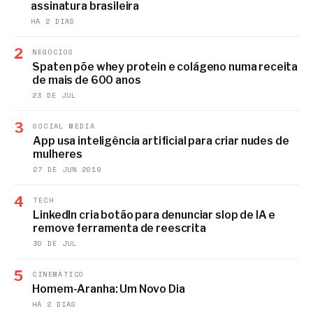
assinatura brasileira
HÁ 2 DIAS
2
NEGÓCIOS
Spaten põe whey protein e colágeno numa receita
de mais de 600 anos
23 DE JUL
3
SOCIAL MEDIA
App usa inteligência artificial para criar nudes de
mulheres
27 DE JUN 2019
4
TECH
LinkedIn cria botão para denunciar slop de IA e
remove ferramenta de reescrita
30 DE JUL
5
CINEMÁTICO
Homem-Aranha: Um Novo Dia
HÁ 2 DIAS