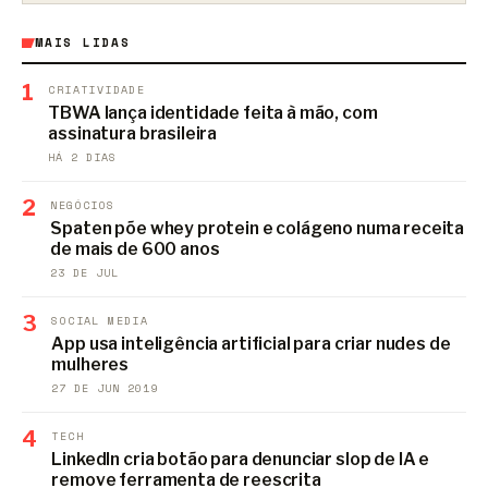
MAIS LIDAS
1
CRIATIVIDADE
TBWA lança identidade feita à mão, com
assinatura brasileira
HÁ 2 DIAS
2
NEGÓCIOS
Spaten põe whey protein e colágeno numa receita
de mais de 600 anos
23 DE JUL
3
SOCIAL MEDIA
App usa inteligência artificial para criar nudes de
mulheres
27 DE JUN 2019
4
TECH
LinkedIn cria botão para denunciar slop de IA e
remove ferramenta de reescrita