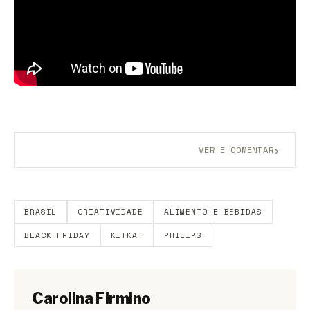
›
VER E COMENTAR
Aberto a membros do B9.
Crie sua conta grátis
para
participar.
BRASIL
CRIATIVIDADE
ALIMENTO E BEBIDAS
BLACK FRIDAY
KITKAT
PHILIPS
Carolina Firmino