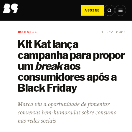
ASSINE
BRASIL
1 DEZ 2021
B9
/
Brasil
Kit Kat lança
campanha para propor
um
break
aos
consumidores após a
Black Friday
Marca viu a oportunidade de fomentar
conversas bem-humoradas sobre consumo
nas redes sociais