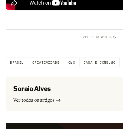
›
VER E COMENTAR
Aberto a membros do B9.
Crie sua conta grátis
para
participar.
BRASIL
CRIATIVIDADE
OMO
CASA E CONSUMO
Soraia Alves
Ver todos os artigos →