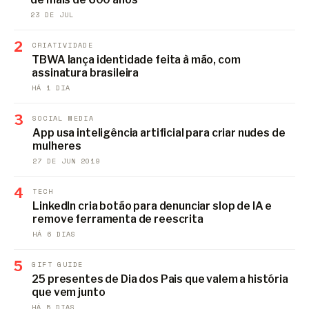
23 DE JUL
2
CRIATIVIDADE
TBWA lança identidade feita à mão, com
assinatura brasileira
HÁ 1 DIA
3
SOCIAL MEDIA
App usa inteligência artificial para criar nudes de
mulheres
27 DE JUN 2019
4
TECH
LinkedIn cria botão para denunciar slop de IA e
remove ferramenta de reescrita
HÁ 6 DIAS
5
GIFT GUIDE
25 presentes de Dia dos Pais que valem a história
que vem junto
HÁ 5 DIAS