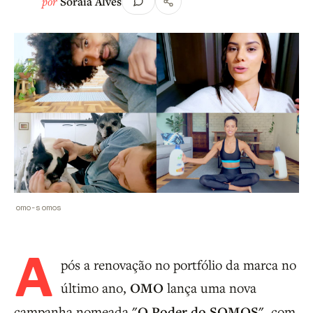
por
Soraia Alves
omo-somos
A
pós a renovação no portfólio da marca no
último ano,
OMO
lança uma nova
campanha nomeada
"O Poder do SOMOS"
, com