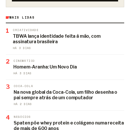
MAIS LIDAS
1
CRIATIVIDADE
TBWA lança identidade feita à mão, com
assinatura brasileira
HÁ 3 DIAS
2
CINEMÁTICO
Homem-Aranha: Um Novo Dia
HÁ 3 DIAS
3
COCA-COLA
Na nova global da Coca-Cola, um filho desenha o
pai sempre atrás de um computador
HÁ 2 DIAS
4
NEGÓCIOS
Spaten põe whey protein e colágeno numa receita
de mais de 600 anos