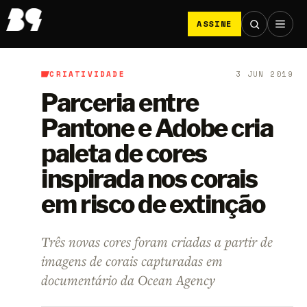
ASSINE
CRIATIVIDADE
3 JUN 2019
B9
/
Criatividade
Parceria entre
Pantone e Adobe cria
paleta de cores
inspirada nos corais
em risco de extinção
Três novas cores foram criadas a partir de
imagens de corais capturadas em
documentário da Ocean Agency