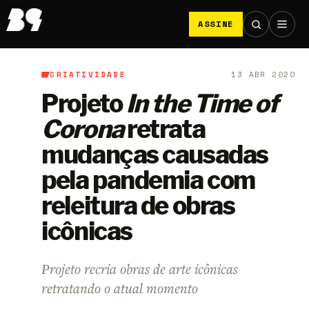
ASSINE
CRIATIVIDADE
13 ABR 2020
B9
/
Criatividade
Projeto
In the Time of
Corona
retrata
mudanças causadas
pela pandemia com
releitura de obras
icônicas
Projeto recria obras de arte icônicas
retratando o atual momento