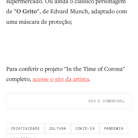
supermercado. Ou ainda o clássico personagem
de
"O Grito"
, de Edvard Munch, adaptado com
uma máscara de proteção;
Para conferir o projeto "In the Time of Corona"
completo,
acesse o site da artista
.
›
VER E COMENTAR
Aberto a membros do B9.
Crie sua conta grátis
para
participar.
CRIATIVIDADE
CULTURA
COVID-19
PANDEMIA