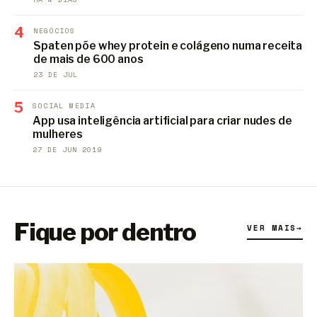
4
NEGÓCIOS
Spaten põe whey protein e colágeno numa receita
de mais de 600 anos
23 DE JUL
5
SOCIAL MEDIA
App usa inteligência artificial para criar nudes de
mulheres
27 DE JUN 2019
Fique por dentro
VER MAIS
→