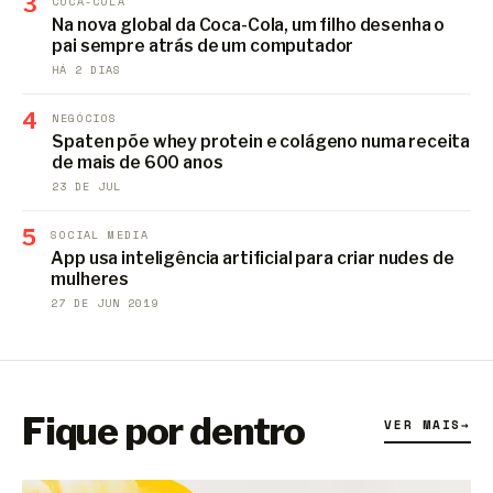
3
COCA-COLA
Na nova global da Coca-Cola, um filho desenha o
pai sempre atrás de um computador
HÁ 2 DIAS
4
NEGÓCIOS
Spaten põe whey protein e colágeno numa receita
de mais de 600 anos
23 DE JUL
5
SOCIAL MEDIA
App usa inteligência artificial para criar nudes de
mulheres
27 DE JUN 2019
Fique por dentro
VER MAIS
→