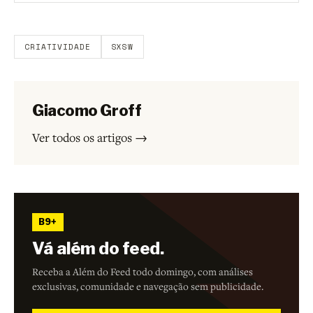
Aberto a membros do B9.
Crie sua conta grátis
para
participar.
CRIATIVIDADE
SXSW
Giacomo Groff
Ver todos os artigos →
B9+
Vá além do feed.
Receba a Além do Feed todo domingo, com análises
exclusivas, comunidade e navegação sem publicidade.