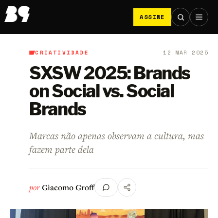
ASSINE
CRIATIVIDADE
12 MAR 2025
B9
/
Criatividade
SXSW 2025: Brands
on Social vs. Social
Brands
Marcas não apenas observam a cultura, mas
fazem parte dela
por
Giacomo Groff