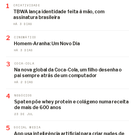
1
CRIATIVIDADE
TBWA lança identidade feita à mão, com
assinatura brasileira
HÁ 3 DIAS
2
CINEMÁTICO
Homem-Aranha: Um Novo Dia
HÁ 3 DIAS
3
COCA-COLA
Na nova global da Coca-Cola, um filho desenha o
pai sempre atrás de um computador
HÁ 2 DIAS
4
NEGÓCIOS
Spaten põe whey protein e colágeno numa receita
de mais de 600 anos
23 DE JUL
5
SOCIAL MEDIA
App usa inteligência artificial para criar nudes de