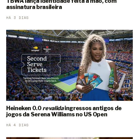
TBWA lança identidade feita à mão, com
assinatura brasileira
HÁ 3 DIAS
Heineken 0.0
revalida
ingressos antigos de
jogos da Serena Williams no US Open
HÁ 4 DIAS