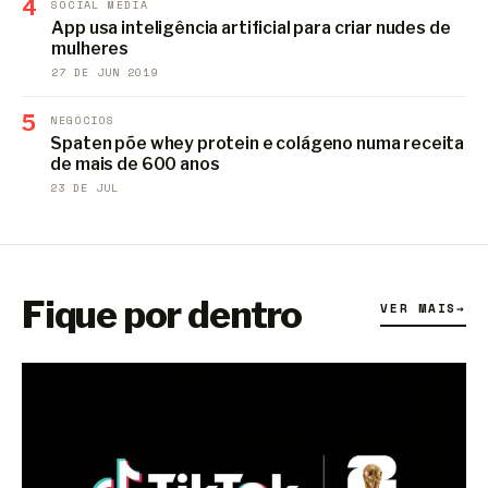
4
SOCIAL MEDIA
App usa inteligência artificial para criar nudes de
mulheres
27 DE JUN 2019
5
NEGÓCIOS
Spaten põe whey protein e colágeno numa receita
de mais de 600 anos
23 DE JUL
Fique por dentro
VER MAIS
→