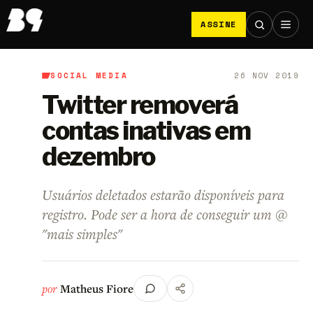
ASSINE
SOCIAL MEDIA
26 NOV 2019
B9
/
Social Media
Twitter removerá
contas inativas em
dezembro
Usuários deletados estarão disponíveis para
registro. Pode ser a hora de conseguir um @
"mais simples"
por
Matheus Fiore