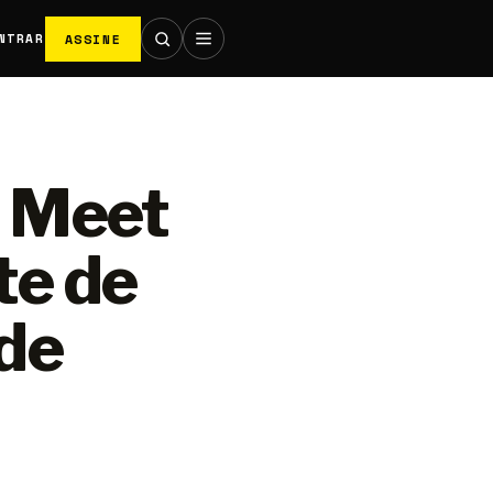
ASSINE
NTRAR
e Meet
te de
 de