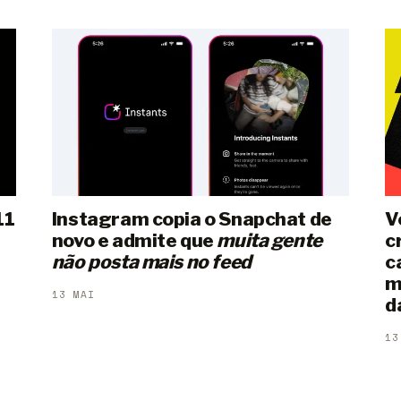
11
Instagram copia o Snapchat de
V
novo e admite que
muita gente
c
não posta mais no feed
c
m
13 MAI
d
13