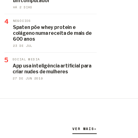
um computador
HÁ 2 DIAS
4
NEGÓCIOS
Spaten põe whey protein e
colágeno numa receita de mais de
600 anos
23 DE JUL
5
SOCIAL MEDIA
App usa inteligência artificial para
criar nudes de mulheres
27 DE JUN 2019
VER MAIS
→