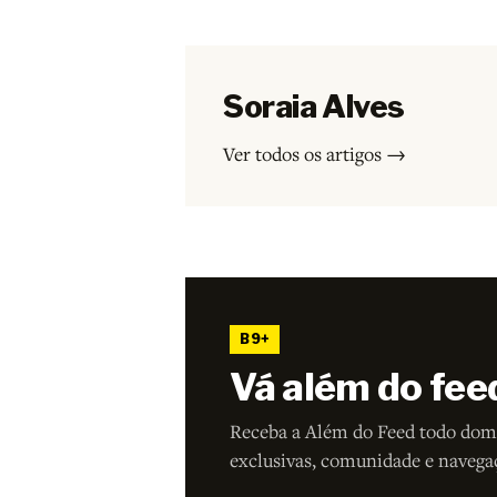
Soraia Alves
Ver todos os artigos →
B9+
Vá além do fee
Receba a Além do Feed todo dom
exclusivas, comunidade e navega