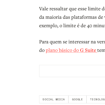
Vale ressaltar que esse limite
da maioria das plataformas de
exemplo, o limite é de 40 minu
Para quem se interessar na ve
do
plano básico do
G Suite
tem
Aberto a membros do B9.
Crie sua c
SOCIAL MEDIA
GOOGLE
TECNOLOG