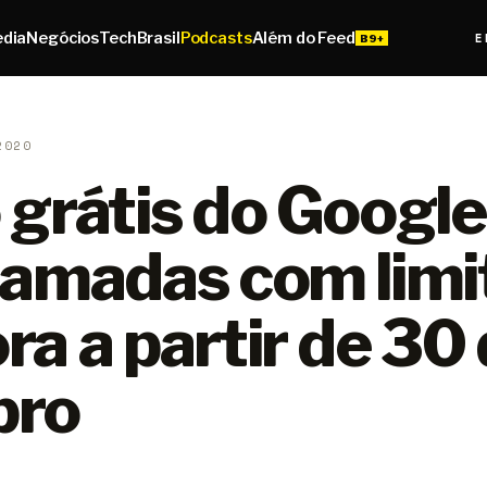
edia
Negócios
Tech
Brasil
Podcasts
Além do Feed
E
2020
 grátis do Googl
hamadas com limi
a a partir de 30
bro