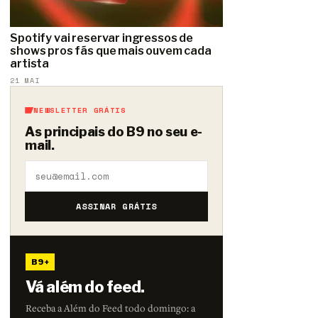
Spotify vai reservar ingressos de
shows pros fãs que mais ouvem cada
artista
21 MAI
NEWSLETTER GRÁTIS
As principais do B9 no seu e-
mail.
ASSINAR GRÁTIS
B9+
Vá além do feed.
Receba a Além do Feed todo domingo: a