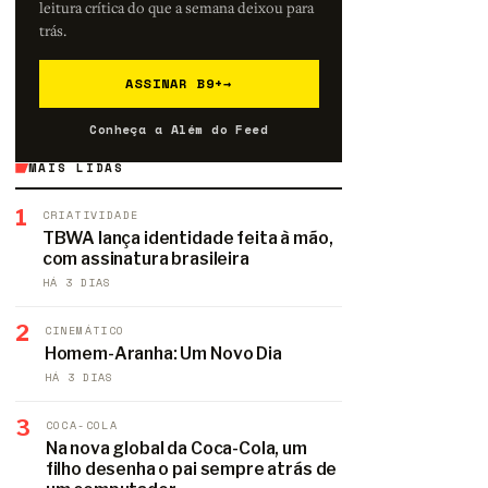
leitura crítica do que a semana deixou para
trás.
ASSINAR B9+
→
Conheça a Além do Feed
MAIS LIDAS
1
CRIATIVIDADE
TBWA lança identidade feita à mão,
com assinatura brasileira
HÁ 3 DIAS
2
CINEMÁTICO
Homem-Aranha: Um Novo Dia
HÁ 3 DIAS
3
COCA-COLA
Na nova global da Coca-Cola, um
filho desenha o pai sempre atrás de