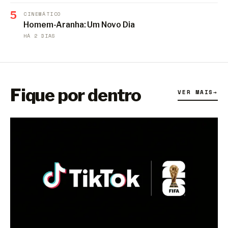
5
CINEMÁTICO
Homem-Aranha: Um Novo Dia
HÁ 2 DIAS
Fique por dentro
VER MAIS
→