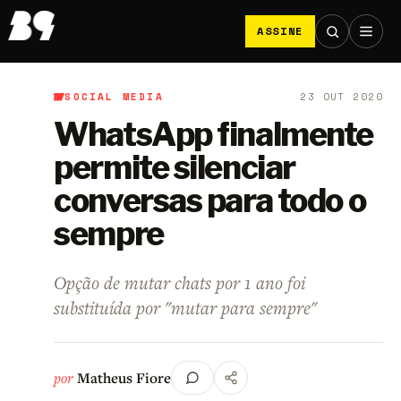
ASSINE
SOCIAL MEDIA
23 OUT 2020
B9
/
Social Media
WhatsApp finalmente
permite silenciar
conversas para todo o
sempre
Opção de mutar chats por 1 ano foi
substituída por "mutar para sempre"
por
Matheus Fiore