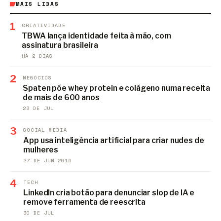
MAIS LIDAS
1
CRIATIVIDADE
TBWA lança identidade feita à mão, com
assinatura brasileira
HÁ 2 DIAS
2
NEGÓCIOS
Spaten põe whey protein e colágeno numa receita
de mais de 600 anos
23 DE JUL
3
SOCIAL MEDIA
App usa inteligência artificial para criar nudes de
mulheres
27 DE JUN 2019
4
TECH
LinkedIn cria botão para denunciar slop de IA e
remove ferramenta de reescrita
30 DE JUL