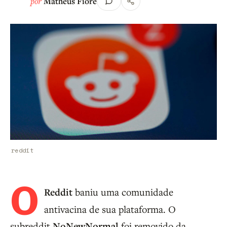
por
Matheus Fiore
reddit
O
Reddit
baniu uma comunidade
antivacina de sua plataforma. O
subreddit
NoNewNormal
foi removido da