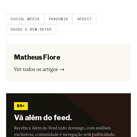
Aberto a membros do B9.
Crie sua conta grátis
para
participar.
SOCIAL MEDIA
PANDEMIA
REDDIT
SAÚDE E BEM-ESTAR
Matheus Fiore
Ver todos os artigos →
B9+
Vá além do feed.
Receba a Além do Feed todo domingo, com análises
exclusivas, comunidade e navegação sem publicidade.