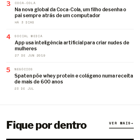
3
COCA-COLA
Na nova global da Coca-Cola, um filho desenha o
pai sempre atrás de um computador
HÁ 3 DIAS
4
SOCIAL MEDIA
App usa inteligência artificial para criar nudes de
mulheres
27 DE JUN 2019
5
NEGÓCIOS
Spaten põe whey protein e colágeno numa receita
de mais de 600 anos
23 DE JUL
Fique por dentro
VER MAIS
→