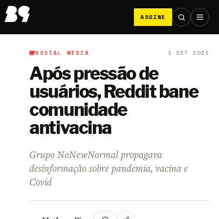
ASSINE
SOCIAL MEDIA
1 SET 2021
B9
/
Social Media
Após pressão de
usuários, Reddit bane
comunidade
antivacina
Grupo NoNewNormal propagava
desinformação sobre pandemia, vacina e
Covid