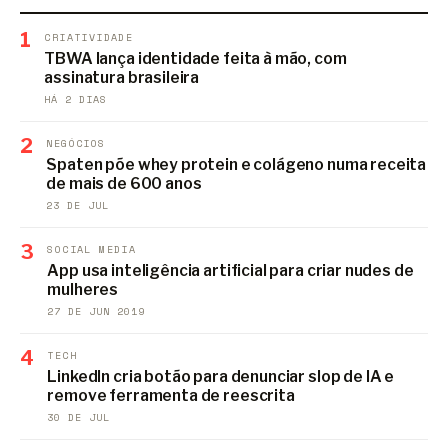
1
CRIATIVIDADE
TBWA lança identidade feita à mão, com
assinatura brasileira
HÁ 2 DIAS
2
NEGÓCIOS
Spaten põe whey protein e colágeno numa receita
de mais de 600 anos
23 DE JUL
3
SOCIAL MEDIA
App usa inteligência artificial para criar nudes de
mulheres
27 DE JUN 2019
4
TECH
LinkedIn cria botão para denunciar slop de IA e
remove ferramenta de reescrita
30 DE JUL