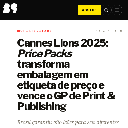
ASSINE
CRIATIVIDADE
16 JUN 2025
B9
/
Criatividade
Cannes Lions 2025:
Price Packs
transforma
embalagem em
etiqueta de preço e
vence o GP de Print &
Publishing
Brasil garantiu oito leões para seis diferentes