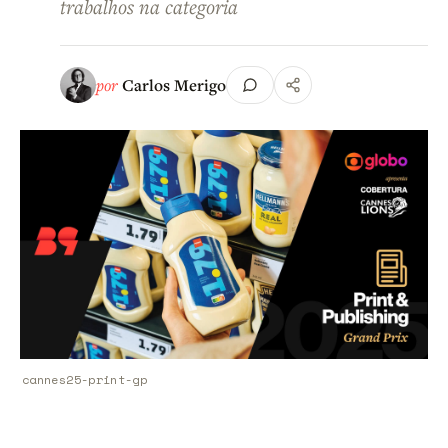
trabalhos na categoria
por
Carlos Merigo
cannes25-print-gp