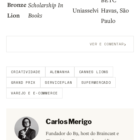
Bronze
Scholarship In
Uniasselvi
Havas, São
Lion
Books
Paulo
›
VER E COMENTAR
Aberto a membros do B9.
Crie sua conta grátis
para
participar.
CRIATIVIDADE
ALEMANHA
CANNES LIONS
GRAND PRIX
SERVICEPLAN
SUPERMERCADO
VAREJO E E-COMMERCE
Carlos Merigo
Fundador do B9, host do Braincast e