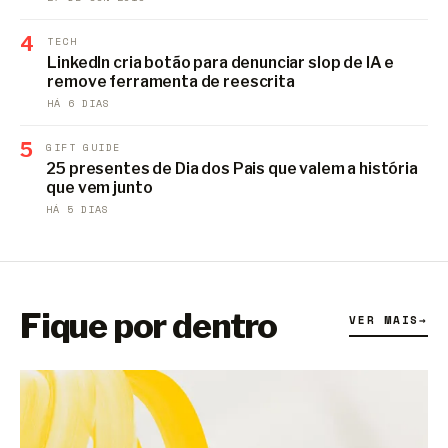
4
TECH
LinkedIn cria botão para denunciar slop de IA e
remove ferramenta de reescrita
HÁ 6 DIAS
5
GIFT GUIDE
25 presentes de Dia dos Pais que valem a história
que vem junto
HÁ 5 DIAS
Fique por dentro
VER MAIS
→