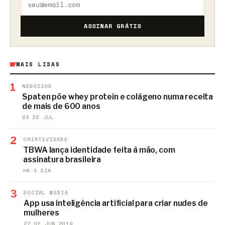
ASSINAR GRÁTIS
MAIS LIDAS
1
NEGÓCIOS
Spaten põe whey protein e colágeno numa receita
de mais de 600 anos
23 DE JUL
2
CRIATIVIDADE
TBWA lança identidade feita à mão, com
assinatura brasileira
HÁ 1 DIA
3
SOCIAL MEDIA
App usa inteligência artificial para criar nudes de
mulheres
27 DE JUN 2019