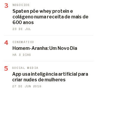
3
NEGÓCIOS
Spaten põe whey protein e
colágeno numa receita de mais de
600 anos
23 DE JUL
4
CINEMÁTICO
Homem-Aranha: Um Novo Dia
HÁ 3 DIAS
5
SOCIAL MEDIA
App usa inteligência artificial para
criar nudes de mulheres
27 DE JUN 2019