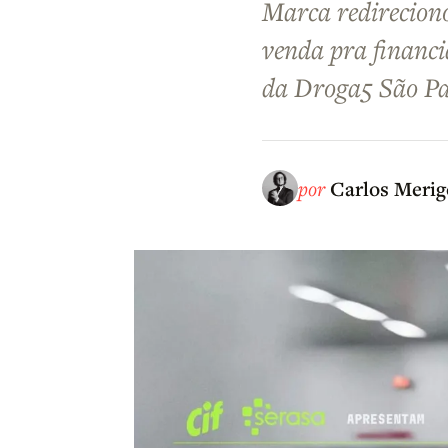
Marca redirecion
venda pra financi
da Droga5 São P
por
Carlos Merig