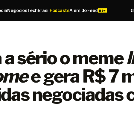
edia
Negócios
Tech
Brasil
Podcasts
Além do Feed
E
a a sério o meme
ome
e gera R$ 7 
idas negociadas 