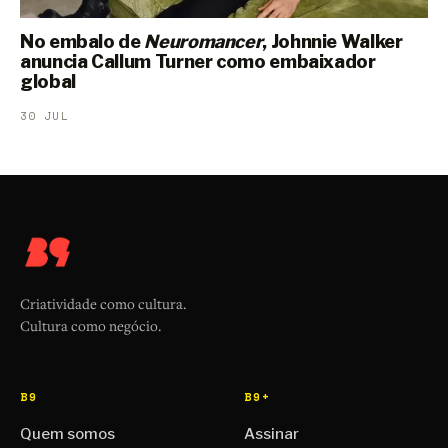
No embalo de
Neuromancer
, Johnnie Walker
anuncia Callum Turner como embaixador
global
30 JUL
Criatividade como cultura.
Cultura como negócio.
B9
B9+
Quem somos
Assinar