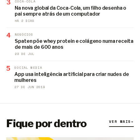
3
COCA-COLA
Na nova global da Coca-Cola, um filho desenha o
pai sempre atrás de um computador
HÁ 2 DIAS
4
NEGÓCIOS
Spaten põe whey protein e colágeno numa receita
de mais de 600 anos
23 DE JUL
5
SOCIAL MEDIA
App usa inteligência artificial para criar nudes de
mulheres
27 DE JUN 2019
Fique por dentro
VER MAIS
→