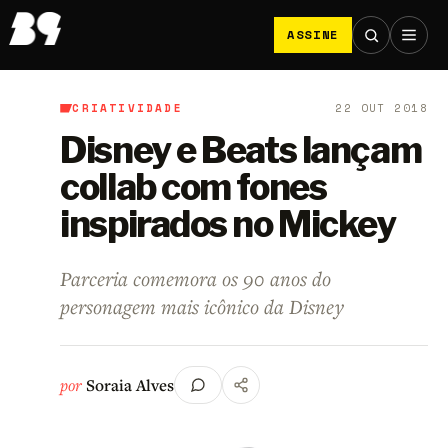
ASSINE
CRIATIVIDADE
22 OUT 2018
B9
/
Criatividade
Disney e Beats lançam
collab com fones
inspirados no Mickey
Parceria comemora os 90 anos do
personagem mais icônico da Disney
por
Soraia Alves