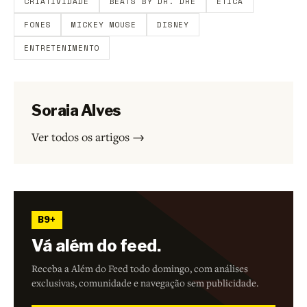
CRIATIVIDADE
BEATS BY DR. DRE
ETICA
FONES
MICKEY MOUSE
DISNEY
ENTRETENIMENTO
Soraia Alves
Ver todos os artigos →
B9+
Vá além do feed.
Receba a Além do Feed todo domingo, com análises
exclusivas, comunidade e navegação sem publicidade.