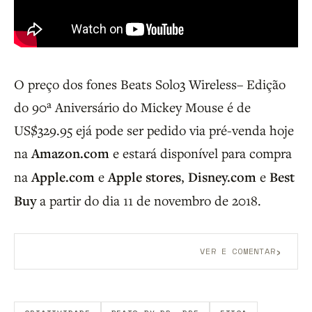
O preço dos fones Beats Solo3 Wireless– Edição
do 90ª Aniversário do Mickey Mouse é de
US$329.95 ejá pode ser pedido via pré-venda hoje
na
Amazon.com
e estará disponível para compra
na
Apple.com
e
Apple stores
,
Disney.com
e
Best
Buy
a partir do dia 11 de novembro de 2018.
›
VER E COMENTAR
Aberto a membros do B9.
Crie sua conta grátis
para
participar.