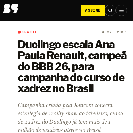
ASSINE
BRASIL
4 MAI 2026
B9
/
Brasil
Duolingo escala Ana
Paula Renault, campeã
do BBB 26, para
campanha do curso de
xadrez no Brasil
Campanha criada pela Jotacom conecta
estratégia de reality show ao tabuleiro; curso
de xadrez do Duolingo já tem mais de 1
milhão de usuários ativos no Brasil