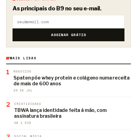
As principais do B9 no seu e-mail.
ASSINAR GRÁTIS
MAIS LIDAS
1
NEGÓCIOS
Spaten põe whey protein e colágeno numa receita
de mais de 600 anos
23 DE JUL
2
CRIATIVIDADE
TBWA lança identidade feita à mão, com
assinatura brasileira
HÁ 1 DIA
3
SOCIAL MEDIA