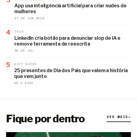
App usa inteligência artificial para criar nudes de
mulheres
27 DE JUN 2019
4
TECH
LinkedIn cria botão para denunciar slop de IA e
remove ferramenta de reescrita
30 DE JUL
5
GIFT GUIDE
25 presentes de Dia dos Pais que valem a história
que vem junto
HÁ 5 DIAS
Fique por dentro
VER MAIS
→