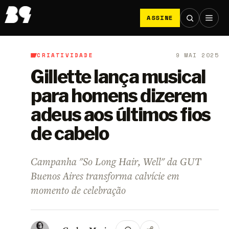
ASSINE
CRIATIVIDADE
9 MAI 2025
B9
/
Criatividade
Gillette lança musical
para homens dizerem
adeus aos últimos fios
de cabelo
Campanha "So Long Hair, Well" da GUT
Buenos Aires transforma calvície em
momento de celebração