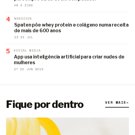
HÁ 4 DIAS
4
NEGÓCIOS
Spaten põe whey protein e colágeno numa receita
de mais de 600 anos
23 DE JUL
5
SOCIAL MEDIA
App usa inteligência artificial para criar nudes de
mulheres
27 DE JUN 2019
Fique por dentro
VER MAIS
→