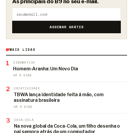
As principais do B9 no seu e-mail.
ASSINAR GRÁTIS
MAIS LIDAS
1
CINEMÁTICO
Homem-Aranha: Um Novo Dia
HÁ 5 DIAS
2
CRIATIVIDADE
TBWA lança identidade feita à mão, com
assinatura brasileira
HÁ 5 DIAS
3
COCA-COLA
Na nova global da Coca-Cola, um filho desenha o
pai sempre atrás de um computador