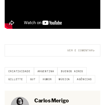
›
VER E COMENTAR
Aberto a membros do B9.
Crie sua conta grátis
para
participar.
CRIATIVIDADE
ARGENTINA
BUENOS AIRES
GILLETTE
GUT
HUMOR
MÚSICA
AGÊNCIAS
Carlos Merigo