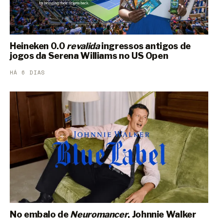
Heineken 0.0
revalida
ingressos antigos de
jogos da Serena Williams no US Open
HÁ 6 DIAS
No embalo de
Neuromancer
, Johnnie Walker