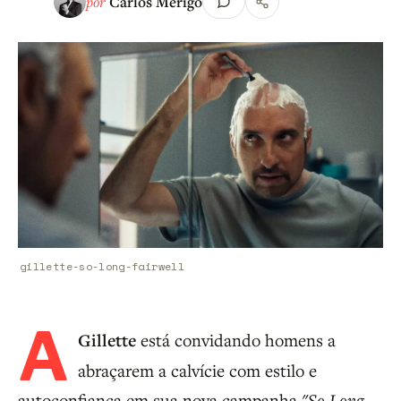
por
Carlos Merigo
gillette-so-long-fairwell
A
Gillette
está convidando homens a
abraçarem a calvície com estilo e
autoconfiança em sua nova campanha
"So Long