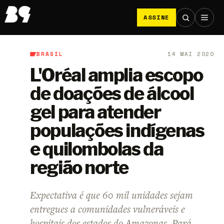
ASSINE
BRASIL
14 MAI 2020
B9
/
Brasil
L'Oréal amplia escopo
de doações de álcool
gel para atender
populações indígenas
e quilombolas da
região norte
Expectativa é que 60 mil unidades sejam
entregues a comunidades vulneráveis e
hospitais dos estados do Amazonas, Pará,