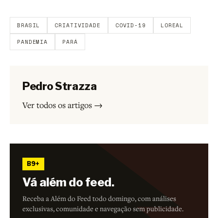
participar.
BRASIL
CRIATIVIDADE
COVID-19
LOREAL
PANDEMIA
PARÁ
Pedro Strazza
Ver todos os artigos →
B9+
Vá além do feed.
Receba a Além do Feed todo domingo, com análises
exclusivas, comunidade e navegação sem publicidade.