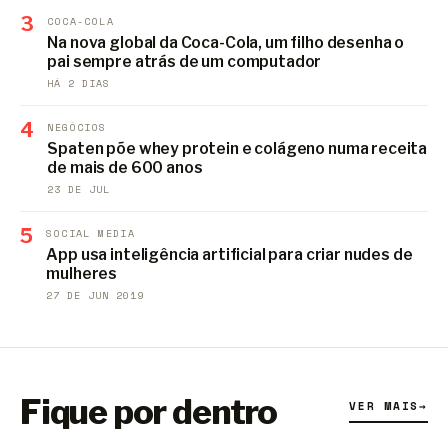
3
COCA-COLA
Na nova global da Coca-Cola, um filho desenha o
pai sempre atrás de um computador
HÁ 2 DIAS
4
NEGÓCIOS
Spaten põe whey protein e colágeno numa receita
de mais de 600 anos
23 DE JUL
5
SOCIAL MEDIA
App usa inteligência artificial para criar nudes de
mulheres
27 DE JUN 2019
Fique por dentro
VER MAIS
→