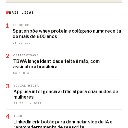
MAIS LIDAS
1
NEGÓCIOS
Spaten põe whey protein e colágeno numa receita
de mais de 600 anos
23 DE JUL
2
CRIATIVIDADE
TBWA lança identidade feita à mão, com
assinatura brasileira
HÁ 1 DIA
3
SOCIAL MEDIA
App usa inteligência artificial para criar nudes de
mulheres
27 DE JUN 2019
4
TECH
LinkedIn cria botão para denunciar slop de IA e
remove ferramenta de reescrita