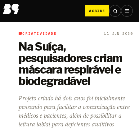
ASSINE
CRIATIVIDADE
11 JUN 2020
B9
/
Criatividade
Na Suíça,
pesquisadores criam
máscara respirável ​​e
biodegradável
Projeto criado há dois anos foi inicialmente
pensando para facilitar a comunicação entre
médicos e pacientes, além de possibilitar a
leitura labial para deficientes auditivos