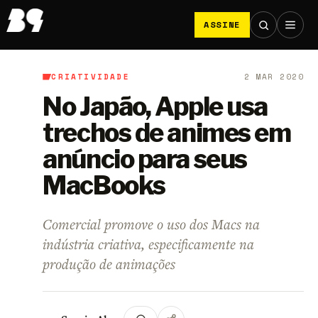
ASSINE
CRIATIVIDADE
2 MAR 2020
B9
/
Criatividade
No Japão, Apple usa
trechos de animes em
anúncio para seus
MacBooks
Comercial promove o uso dos Macs na
indústria criativa, especificamente na
produção de animações