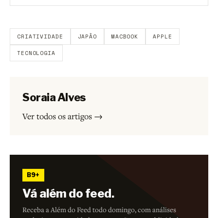
Aberto a membros do B9.
Crie sua conta grátis
para
participar.
CRIATIVIDADE
JAPÃO
MACBOOK
APPLE
TECNOLOGIA
Soraia Alves
Ver todos os artigos →
B9+
Vá além do feed.
Receba a Além do Feed todo domingo, com análises