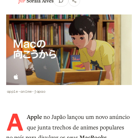
por
Soraia Alves
apple-anime-japao
A
Apple
no Japão lançou um novo anúncio
que junta trechos de animes populares
no país para divulgar os seus
MacBooks
.