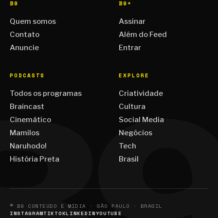
B9
B9+
Quem somos
Assinar
Contato
Além do Feed
Anuncie
Entrar
PODCASTS
EXPLORE
Todos os programas
Criatividade
Braincast
Cultura
Cinemático
Social Media
Mamilos
Negócios
Naruhodo!
Tech
História Preta
Brasil
© B9 CONTEÚDO E MÍDIA · SÃO PAULO · BRASIL
INSTAGRAM
TIKTOK
LINKEDIN
YOUTUBE