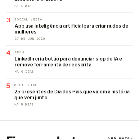
HÁ 1 DIA
3
SOCIAL MEDIA
App usa inteligência artificial para criar nudes de
mulheres
27 DE JUN 2019
4
TECH
LinkedIn cria botão para denunciar slop de IA e
remove ferramenta de reescrita
HÁ 6 DIAS
5
GIFT GUIDE
25 presentes de Dia dos Pais que valem a história
que vem junto
HÁ 5 DIAS
VER MAIS
→