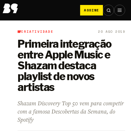
ASSINE
CRIATIVIDADE
20 AGO 2019
B9
/
Criatividade
Primeira integração
entre Apple Music e
Shazam destaca
playlist de novos
artistas
Shazam Discovery Top 50 vem para competir
com a famosa Descobertas da Semana, do
Spotify