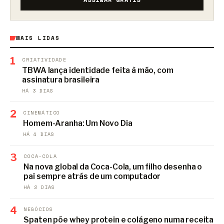
MAIS LIDAS
1
CRIATIVIDADE
TBWA lança identidade feita à mão, com
assinatura brasileira
HÁ 3 DIAS
2
CINEMÁTICO
Homem-Aranha: Um Novo Dia
HÁ 4 DIAS
3
COCA-COLA
Na nova global da Coca-Cola, um filho desenha o
pai sempre atrás de um computador
HÁ 2 DIAS
4
NEGÓCIOS
Spaten põe whey protein e colágeno numa receita