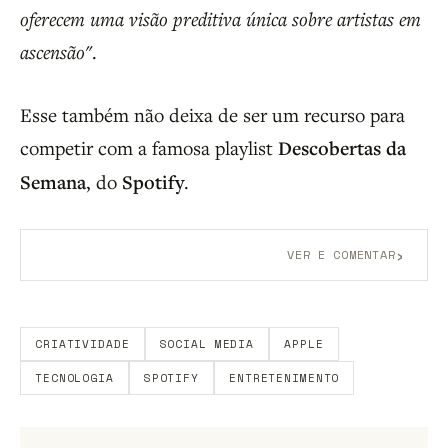
oferecem uma visão preditiva única sobre artistas em
ascensão"
.
Esse também não deixa de ser um recurso para
competir com a famosa playlist
Descobertas da
Semana
, do
Spotify
.
›
VER E COMENTAR
Aberto a membros do B9.
Crie sua conta grátis
para
participar.
CRIATIVIDADE
SOCIAL MEDIA
APPLE
TECNOLOGIA
SPOTIFY
ENTRETENIMENTO