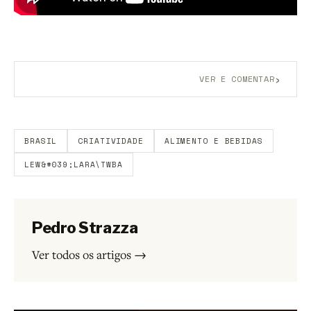
›
VER E COMENTAR
Aberto a membros do B9.
Crie sua conta grátis
para
participar.
BRASIL
CRIATIVIDADE
ALIMENTO E BEBIDAS
LEW&#039;LARA\TWBA
Pedro Strazza
Ver todos os artigos →