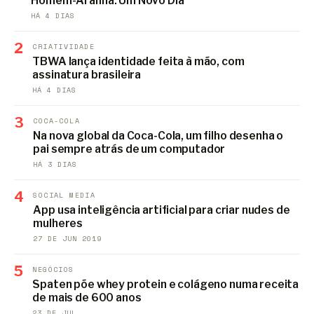
Homem-Aranha: Um Novo Dia
HÁ 4 DIAS
2
CRIATIVIDADE
TBWA lança identidade feita à mão, com
assinatura brasileira
HÁ 4 DIAS
3
COCA-COLA
Na nova global da Coca-Cola, um filho desenha o
pai sempre atrás de um computador
HÁ 3 DIAS
4
SOCIAL MEDIA
App usa inteligência artificial para criar nudes de
mulheres
27 DE JUN 2019
5
NEGÓCIOS
Spaten põe whey protein e colágeno numa receita
de mais de 600 anos
23 DE JUL