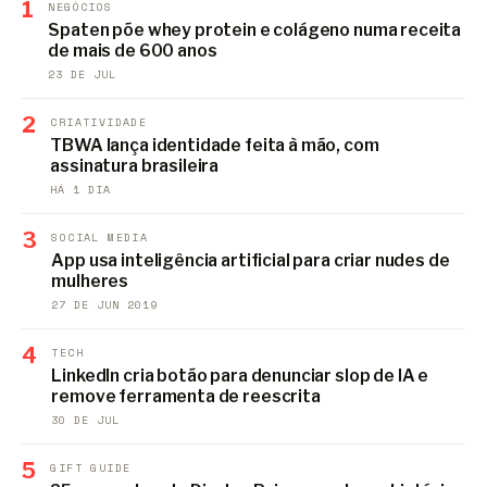
1
NEGÓCIOS
Spaten põe whey protein e colágeno numa receita
de mais de 600 anos
23 DE JUL
2
CRIATIVIDADE
TBWA lança identidade feita à mão, com
assinatura brasileira
HÁ 1 DIA
3
SOCIAL MEDIA
App usa inteligência artificial para criar nudes de
mulheres
27 DE JUN 2019
4
TECH
LinkedIn cria botão para denunciar slop de IA e
remove ferramenta de reescrita
30 DE JUL
5
GIFT GUIDE