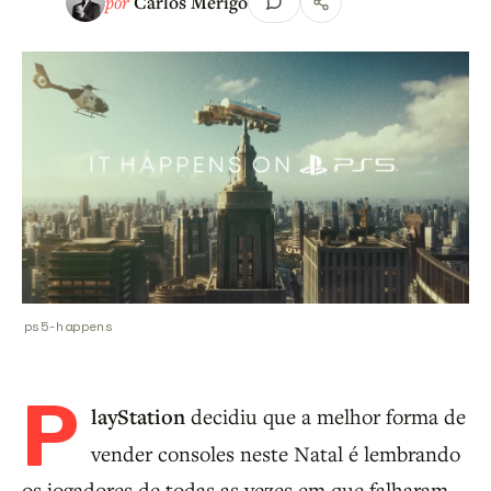
por
Carlos Merigo
ps5-happens
P
layStation
decidiu que a melhor forma de
vender consoles neste Natal é lembrando
os jogadores de todas as vezes em que falharam