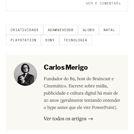
›
VER E COMENTAR
Aberto a membros do B9.
Crie sua conta grátis
para
participar.
CRIATIVIDADE
ADAM&EVEDDB
GLOBO
NATAL
PLAYSTATION
SONY
TECNOLOGIA
Carlos Merigo
Fundador do B9, host do Braincast e
Cinemático. Escreve sobre mídia,
publicidade e cultura digital há mais de
20 anos (geralmente tentando entender
o hype antes que ele vire PowerPoint).
Ver todos os artigos →