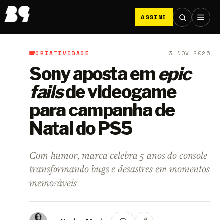
ASSINE
CRIATIVIDADE
3 NOV 2025
B9
/
Criatividade
Sony aposta em
epic
fails
de videogame
para campanha de
Natal do PS5
Com humor, marca celebra 5 anos do console
transformando bugs e desastres em momentos
memoráveis