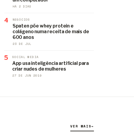
HÁ 2 DIAS
4
NEGÓCIOS
Spaten põe whey protein e
colágeno numa receita de mais de
600 anos
23 DE JUL
5
SOCIAL MEDIA
App usa inteligência artificial para
criar nudes de mulheres
27 DE JUN 2019
VER MAIS
→