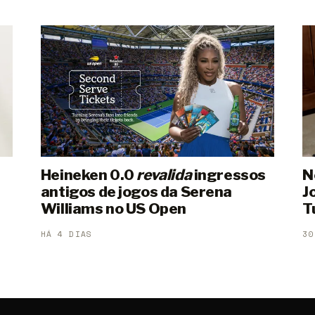
Heineken 0.0
revalida
ingressos
N
antigos de jogos da Serena
J
Williams no US Open
T
HÁ 4 DIAS
30