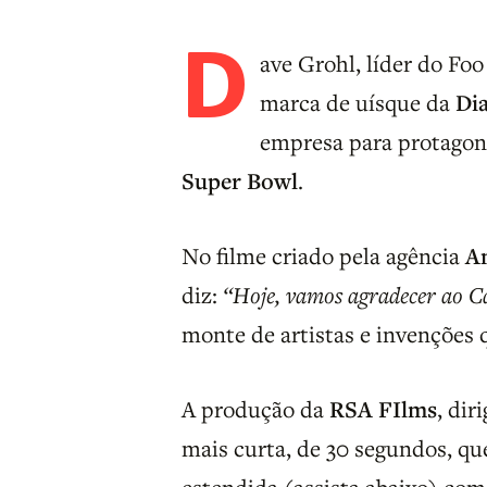
D
ave Grohl, líder do Fo
marca de uísque da
Di
empresa para protagon
Super Bowl
.
No filme criado pela agência
A
diz:
“Hoje, vamos agradecer ao 
monte de artistas e invenções
A produção da
RSA FIlms
, dir
mais curta, de 30 segundos, qu
estendida (assista abaixo) com