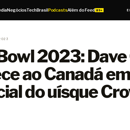
edia
Negócios
Tech
Brasil
Podcasts
Além do Feed
E
2023
Bowl 2023: Dave 
ce ao Canadá e
ial do uísque Cr