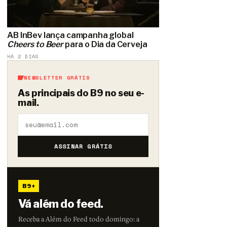
AB InBev lança campanha global
Cheers to Beer
para o Dia da Cerveja
HÁ 2 DIAS
NEWSLETTER GRÁTIS
As principais do B9 no seu e-
mail.
ASSINAR GRÁTIS
B9+
Vá além do feed.
Receba a Além do Feed todo domingo: a