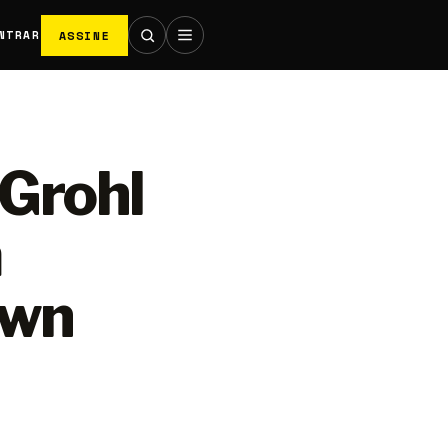
ASSINE
NTRAR
Grohl
m
own