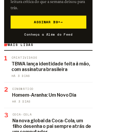
leitura crítica do que a semana deixou para
trás.
ASSINAR B9+
→
Conheça a Além do Feed
MAIS LIDAS
1
CRIATIVIDADE
TBWA lança identidade feita à mão,
com assinatura brasileira
HÁ 3 DIAS
2
CINEMÁTICO
Homem-Aranha: Um Novo Dia
HÁ 3 DIAS
3
COCA-COLA
Na nova global da Coca-Cola, um
filho desenha o pai sempre atrás de
um computador