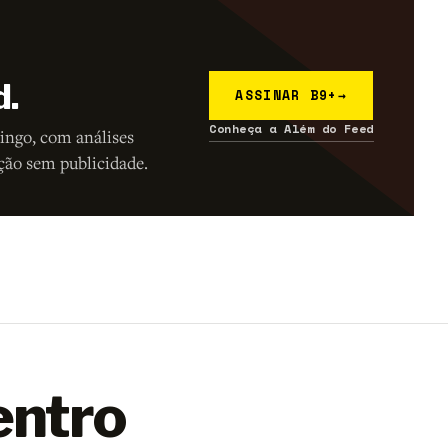
d.
ASSINAR B9+
→
Conheça a Além do Feed
ingo, com análises
ção sem publicidade.
entro