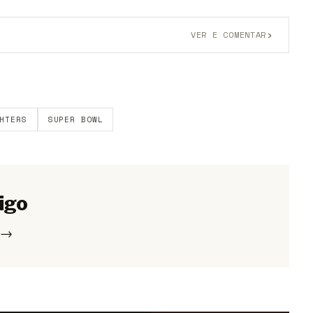
›
VER E COMENTAR
onta grátis
para participar.
HTERS
SUPER BOWL
igo
s →