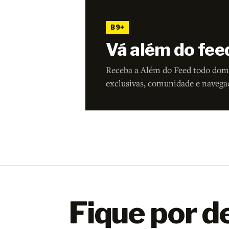
B9+
Vá além do fee
Receba a Além do Feed todo dom
exclusivas, comunidade e navega
Fique por d