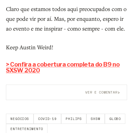
Claro que estamos todos aqui preocupados com o
que pode vir por aí. Mas, por enquanto, espero ir
ao evento e me inspirar - como sempre - com ele.
Keep Austin Weird!
> Confira a cobertura completa do B9 no
SXSW 2020
›
VER E COMENTAR
Aberto a membros do B9.
Crie sua conta grátis
para
participar.
NEGÓCIOS
COVID-19
PHILIPS
SXSW
GLOBO
ENTRETENIMENTO