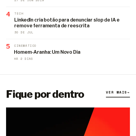
27 DE JUN 2019
4
TECH
LinkedIn cria botão para denunciar slop de IA e
remove ferramenta de reescrita
30 DE JUL
5
CINEMÁTICO
Homem-Aranha: Um Novo Dia
HÁ 2 DIAS
Fique por dentro
VER MAIS
→