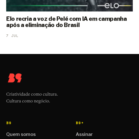
Elo recria a voz de Pelé com IA em campanha
após a eliminação do Brasil
7 JUL
Criatividade como cultura.
Cultura como negócio.
B9
B9+
Quem somos
Assinar