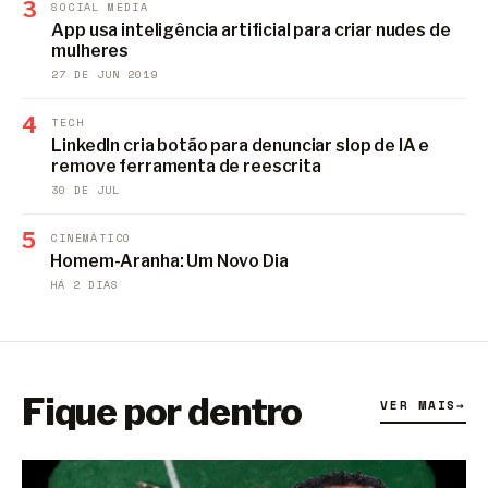
3
SOCIAL MEDIA
App usa inteligência artificial para criar nudes de
mulheres
27 DE JUN 2019
4
TECH
LinkedIn cria botão para denunciar slop de IA e
remove ferramenta de reescrita
30 DE JUL
5
CINEMÁTICO
Homem-Aranha: Um Novo Dia
HÁ 2 DIAS
Fique por dentro
VER MAIS
→