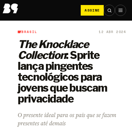
ASSINE
BRASIL
12 ABR 2024
B9
/
Brasil
The Knocklace
Collection
: Sprite
lança pingentes
tecnológicos para
jovens que buscam
privacidade
O presente ideal para os pais que se fazem
presentes até demais