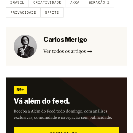
BRASIL
CRIATIVIDADE
AKQA
GERAÇÃO Z
PRIVACIDADE
SPRITE
Carlos Merigo
Ver todos os artigos →
B9+
Vá além do feed.
Receba a Além do Feed todo domingo, com análises
exclusivas, comunidade e navegação sem publicidade.