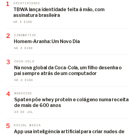
1
CRIATIVIDADE
TBWA lança identidade feita à mão, com
assinatura brasileira
HÁ 3 DIAS
2
CINEMÁTICO
Homem-Aranha: Um Novo Dia
HÁ 3 DIAS
3
COCA-COLA
Na nova global da Coca-Cola, um filho desenha o
pai sempre atrás de um computador
HÁ 2 DIAS
4
NEGÓCIOS
Spaten põe whey protein e colágeno numa receita
de mais de 600 anos
23 DE JUL
5
SOCIAL MEDIA
App usa inteligência artificial para criar nudes de