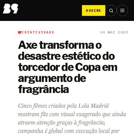
ASSINE
CRIATIVIDADE
14 MAI 2026
B9
/
Criatividade
Axe transforma o
desastre estético do
torcedor de Copa em
argumento de
fragrância
Cinco filmes criados pela Lola Madrid
mostram fãs com visual exagerado que ainda
atraem atenção graças à fragrância;
campanha é global com execução local por