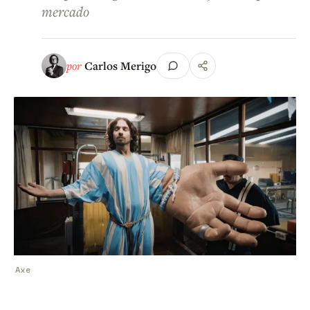
mercado
por
Carlos Merigo
Axe