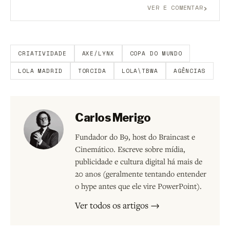
›
VER E COMENTAR
Aberto a membros do B9.
Crie sua conta grátis
para
participar.
CRIATIVIDADE
AXE/LYNX
COPA DO MUNDO
LOLA MADRID
TORCIDA
LOLA\TBWA
AGÊNCIAS
Carlos Merigo
Fundador do B9, host do Braincast e
Cinemático. Escreve sobre mídia,
publicidade e cultura digital há mais de
20 anos (geralmente tentando entender
o hype antes que ele vire PowerPoint).
Ver todos os artigos →