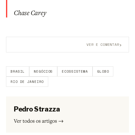
Chase Carey
›
VER E COMENTAR
Aberto a membros do B9.
Crie sua conta grátis
para
participar.
BRASIL
NEGÓCIOS
ECOSSISTEMA
GLOBO
RIO DE JANEIRO
Pedro Strazza
Ver todos os artigos →