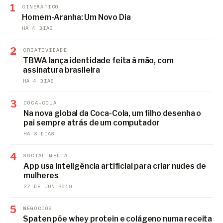
1
CINEMÁTICO
Homem-Aranha: Um Novo Dia
HÁ 4 DIAS
2
CRIATIVIDADE
TBWA lança identidade feita à mão, com
assinatura brasileira
HÁ 4 DIAS
3
COCA-COLA
Na nova global da Coca-Cola, um filho desenha o
pai sempre atrás de um computador
HÁ 3 DIAS
4
SOCIAL MEDIA
App usa inteligência artificial para criar nudes de
mulheres
27 DE JUN 2019
5
NEGÓCIOS
Spaten põe whey protein e colágeno numa receita