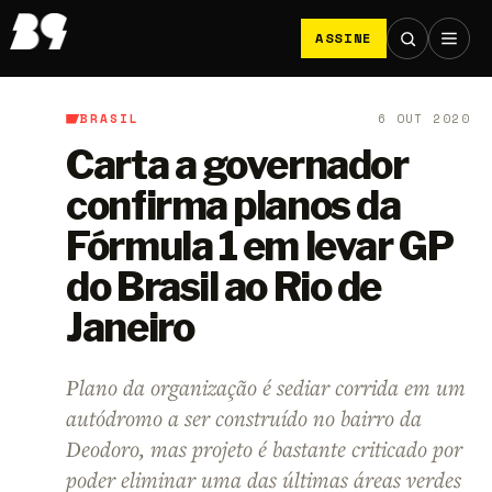
ASSINE
BRASIL
6 OUT 2020
B9
/
Brasil
Carta a governador
confirma planos da
Fórmula 1 em levar GP
do Brasil ao Rio de
Janeiro
Plano da organização é sediar corrida em um
autódromo a ser construído no bairro da
Deodoro, mas projeto é bastante criticado por
poder eliminar uma das últimas áreas verdes