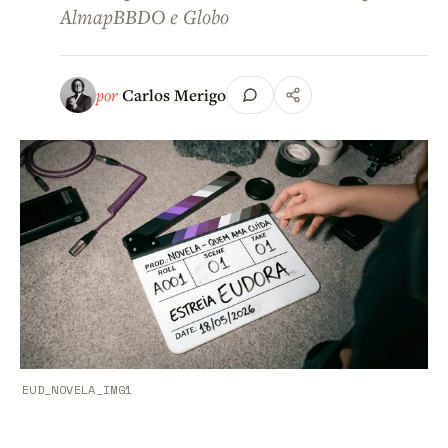
AlmapBBDO e Globo
por
Carlos Merigo
EUD_NOVELA_IMG1