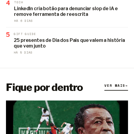
4
TECH
LinkedIn cria botão para denunciar slop de IA e
remove ferramenta de reescrita
HÁ 6 DIAS
5
GIFT GUIDE
25 presentes de Dia dos Pais que valem a história
que vem junto
HÁ 5 DIAS
Fique por dentro
VER MAIS
→