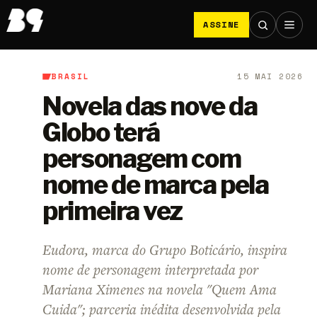
ASSINE
BRASIL
15 MAI 2026
B9
/
Brasil
Novela das nove da
Globo terá
personagem com
nome de marca pela
primeira vez
Eudora, marca do Grupo Boticário, inspira
nome de personagem interpretada por
Mariana Ximenes na novela "Quem Ama
Cuida"; parceria inédita desenvolvida pela