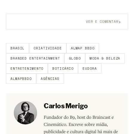
›
VER E COMENTAR
Aberto a membros do B9.
Crie sua conta grátis
para
participar.
BRASIL
CRIATIVIDADE
ALMAP BBDO
BRANDED ENTERTAINMENT
GLOBO
MODA & BELEZA
ENTRETENIMENTO
BOTICÁRIO
EUDORA
ALMAPBBDO
AGÊNCIAS
Carlos Merigo
Fundador do B9, host do Braincast e
Cinemático. Escreve sobre mídia,
publicidade e cultura digital há mais de