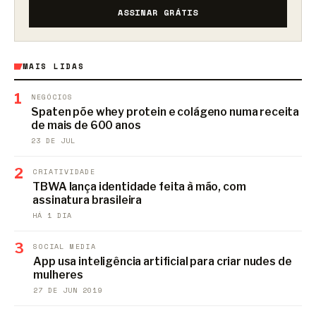
ASSINAR GRÁTIS
MAIS LIDAS
1
NEGÓCIOS
Spaten põe whey protein e colágeno numa receita
de mais de 600 anos
23 DE JUL
2
CRIATIVIDADE
TBWA lança identidade feita à mão, com
assinatura brasileira
HÁ 1 DIA
3
SOCIAL MEDIA
App usa inteligência artificial para criar nudes de
mulheres
27 DE JUN 2019