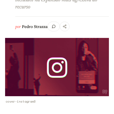
recurso
por
Pedro Strazza
cover-instagram3