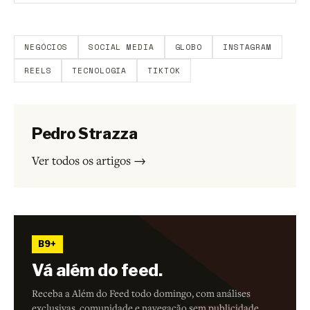
Aberto a membros do B9.
Crie sua conta grátis
para
participar.
NEGÓCIOS
SOCIAL MEDIA
GLOBO
INSTAGRAM
REELS
TECNOLOGIA
TIKTOK
Pedro Strazza
Ver todos os artigos →
B9+
Vá além do feed.
Receba a Além do Feed todo domingo, com análises
exclusivas, comunidade e navegação sem publicidade.