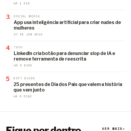
HÁ 1 DIA
3
SOCIAL MEDIA
App usa inteligência artificial para criar nudes de
mulheres
27 DE JUN 2019
4
TECH
LinkedIn cria botão para denunciar slop de IA e
remove ferramenta de reescrita
HÁ 6 DIAS
5
GIFT GUIDE
25 presentes de Dia dos Pais que valem a história
que vem junto
HÁ 5 DIAS
Fique por dentro
VER MAIS
→