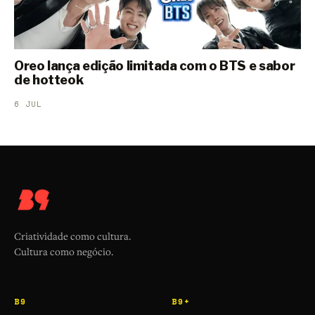
Oreo lança edição limitada com o BTS e sabor
de hotteok
6 JUL
Criatividade como cultura.
Cultura como negócio.
B9
B9+