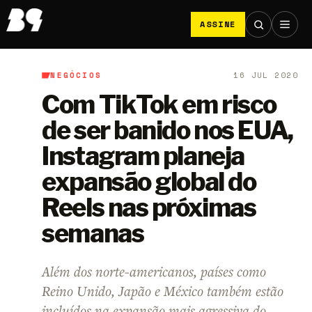
ASSINE
NEGÓCIOS
16 JUL 2020
B9
/
Negócios
Com TikTok em risco
de ser banido nos EUA,
Instagram planeja
expansão global do
Reels nas próximas
semanas
Além dos norte-americanos, países como
Reino Unido, Japão e México também estão
incluídos na expansão mais agressiva do