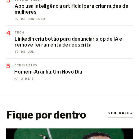
3
App usa inteligência artificial para criar nudes de
mulheres
27 DE JUN 2019
4
TECH
LinkedIn cria botão para denunciar slop de IA e
remove ferramenta de reescrita
30 DE JUL
5
CINEMÁTICO
Homem-Aranha: Um Novo Dia
HÁ 2 DIAS
Fique por dentro
VER MAIS
→