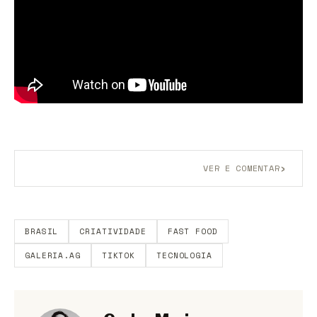
›
VER E COMENTAR
Aberto a membros do B9.
Crie sua conta grátis
para
participar.
BRASIL
CRIATIVIDADE
FAST FOOD
GALERIA.AG
TIKTOK
TECNOLOGIA