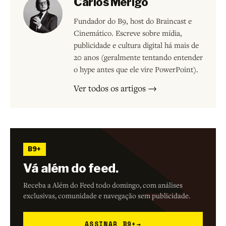
Carlos Merigo
Fundador do B9, host do Braincast e
Cinemático. Escreve sobre mídia,
publicidade e cultura digital há mais de
20 anos (geralmente tentando entender
o hype antes que ele vire PowerPoint).
Ver todos os artigos →
B9+
Vá além do feed.
Receba a Além do Feed todo domingo, com análises
exclusivas, comunidade e navegação sem publicidade.
ASSINAR B9+
→