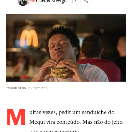
por
Carlos Merigo
mcdonalds-quentinho
M
uitas vezes, pedir um sanduíche do
Méqui vira conteúdo. Mas não do jeito
que a marca gostaria.