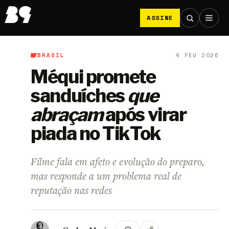
ASSINE
BRASIL
4 FEV 2026
B9
/
Brasil
Méqui promete
sanduíches
que
abraçam
após virar
piada no TikTok
Filme fala em afeto e evolução do preparo,
mas responde a um problema real de
reputação nas redes