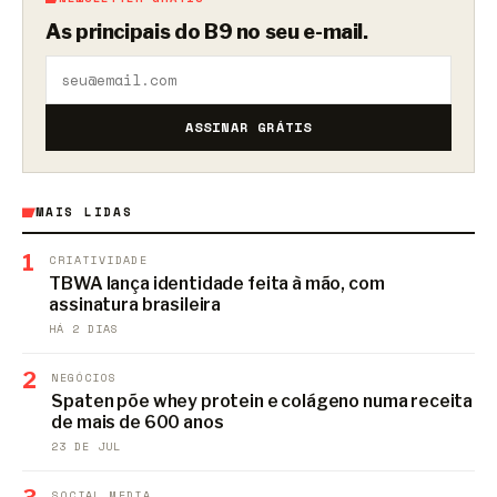
As principais do B9 no seu e-mail.
ASSINAR GRÁTIS
MAIS LIDAS
1
CRIATIVIDADE
TBWA lança identidade feita à mão, com
assinatura brasileira
HÁ 2 DIAS
2
NEGÓCIOS
Spaten põe whey protein e colágeno numa receita
de mais de 600 anos
23 DE JUL
SOCIAL MEDIA