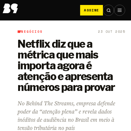
ASSINE
NEGÓCIOS
23 OUT 2025
B9
/
Negócios
Netflix diz que a
métrica que mais
importa agora é
atenção e apresenta
números para provar
No Behind The Streams, empresa defende
poder da “atenção plena” e revela dados
inéditos de audiência no Brasil em meio à
tensão tributária no país