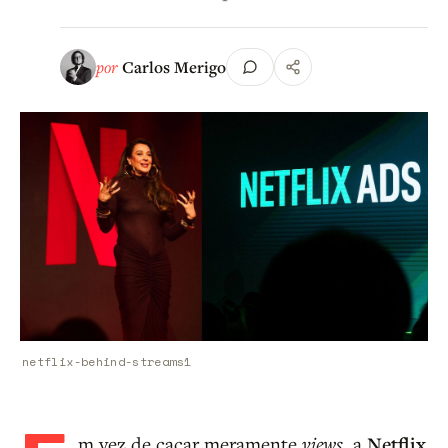
por
Carlos Merigo
netflix-behind-streams1
m vez de caçar meramente
views
, a
Netflix