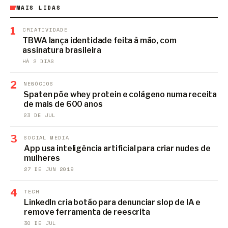
MAIS LIDAS
1
CRIATIVIDADE
TBWA lança identidade feita à mão, com
assinatura brasileira
HÁ 2 DIAS
2
NEGÓCIOS
Spaten põe whey protein e colágeno numa receita
de mais de 600 anos
23 DE JUL
3
SOCIAL MEDIA
App usa inteligência artificial para criar nudes de
mulheres
27 DE JUN 2019
4
TECH
LinkedIn cria botão para denunciar slop de IA e
remove ferramenta de reescrita
30 DE JUL