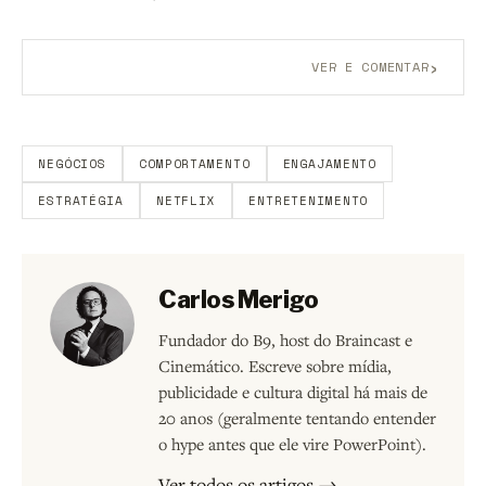
›
VER E COMENTAR
Aberto a membros do B9.
Crie sua conta grátis
para
participar.
NEGÓCIOS
COMPORTAMENTO
ENGAJAMENTO
ESTRATÉGIA
NETFLIX
ENTRETENIMENTO
Carlos Merigo
Fundador do B9, host do Braincast e
Cinemático. Escreve sobre mídia,
publicidade e cultura digital há mais de
20 anos (geralmente tentando entender
o hype antes que ele vire PowerPoint).
Ver todos os artigos →