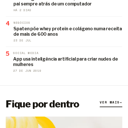
pai sempre atrás de um computador
HÁ 2 DIAS
4
NEGÓCIOS
Spaten põe whey protein e colágeno numa receita
de mais de 600 anos
23 DE JUL
5
SOCIAL MEDIA
App usa inteligência artificial para criar nudes de
mulheres
27 DE JUN 2019
Fique por dentro
VER MAIS
→