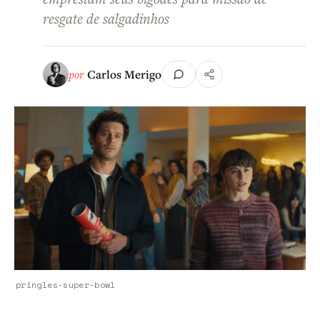
resgate de salgadinhos
por
Carlos Merigo
pringles-super-bowl