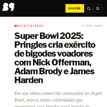
ASSINE
CRIATIVIDADE
3 FEV 2025
B9
/
Criatividade
Super Bowl 2025:
Pringles cria exército
de bigodes voadores
com Nick Offerman,
Adam Brody e James
Harden
Em seu oitavo comercial consecutivo no Super
Bowl, marca reúne celebridades que
emprestam seus bigodes para missão de