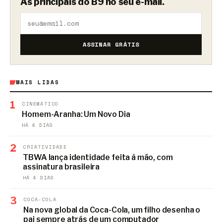
As principais do B9 no seu e-mail.
ASSINAR GRÁTIS
MAIS LIDAS
1
CINEMÁTICO
Homem-Aranha: Um Novo Dia
HÁ 4 DIAS
2
CRIATIVIDADE
TBWA lança identidade feita à mão, com
assinatura brasileira
HÁ 4 DIAS
3
COCA-COLA
Na nova global da Coca-Cola, um filho desenha o
pai sempre atrás de um computador