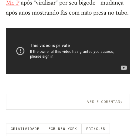
Mr. P
após "viralizar" por seu bigode - mudança
após anos mostrando fãs com mão presa no tubo.
›
VER E COMENTAR
Aberto a membros do B9.
Crie sua conta grátis
para
participar.
CRIATIVIDADE
FCB NEW YORK
PRINGLES