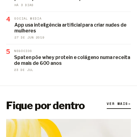
HÁ 3 DIAS
4
SOCIAL MEDIA
App usa inteligência artificial para criar nudes de
mulheres
27 DE JUN 2019
5
NEGÓCIOS
Spaten põe whey protein e colágeno numa receita
de mais de 600 anos
23 DE JUL
Fique por dentro
VER MAIS
→