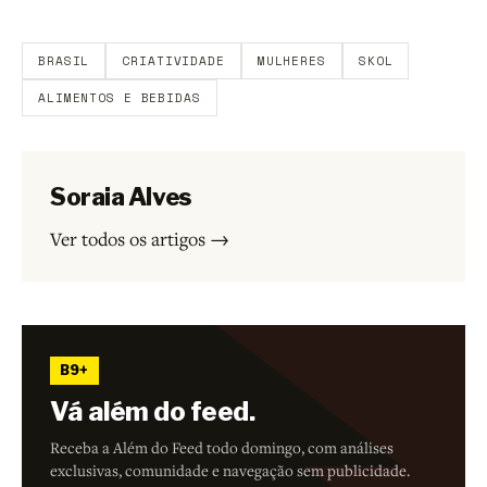
Aberto a membros do B9.
Crie sua conta grátis
para
participar.
BRASIL
CRIATIVIDADE
MULHERES
SKOL
ALIMENTOS E BEBIDAS
Soraia Alves
Ver todos os artigos →
B9+
Vá além do feed.
Receba a Além do Feed todo domingo, com análises
exclusivas, comunidade e navegação sem publicidade.