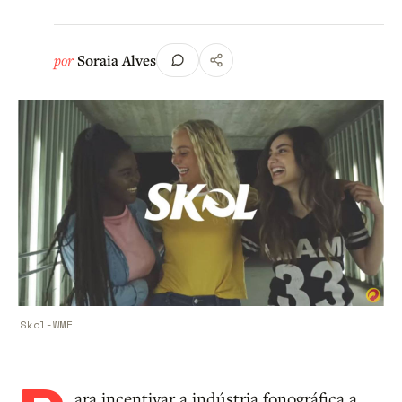
por
Soraia Alves
Skol-WME
ara incentivar a indústria fonográfica a