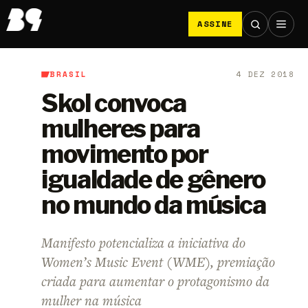
ASSINE
BRASIL
4 DEZ 2018
B9
/
Brasil
Skol convoca
mulheres para
movimento por
igualdade de gênero
no mundo da música
Manifesto potencializa a iniciativa do
Women’s Music Event (WME), premiação
criada para aumentar o protagonismo da
mulher na música