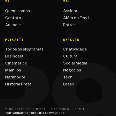
B9
B9+
Quem somos
Assinar
Contato
Além do Feed
Anuncie
Entrar
PODCASTS
EXPLORE
Todos os programas
Criatividade
Braincast
Cultura
Cinemático
Social Media
Mamilos
Negócios
Naruhodo!
Tech
História Preta
Brasil
© B9 CONTEÚDO E MÍDIA · SÃO PAULO · BRASIL
INSTAGRAM
TIKTOK
LINKEDIN
YOUTUBE