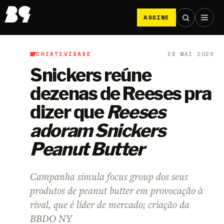
ASSINE
CRIATIVIDADE
28 MAI 2026
B9
/
Criatividade
Snickers reúne
dezenas de Reeses pra
dizer que
Reeses
adoram Snickers
Peanut Butter
Campanha simula focus group dos seus
produtos de peanut butter em provocação à
rival, que é líder de mercado; criação da
BBDO NY