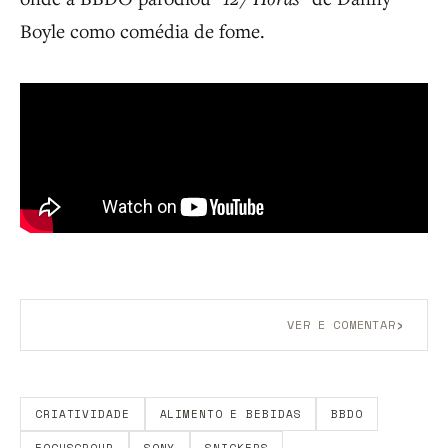
Boyle como comédia de fome.
›
VER E COMENTAR
Aberto a membros do B9.
Crie sua conta grátis
para
participar.
CRIATIVIDADE
ALIMENTO E BEBIDAS
BBDO
FOCUSGROUP
SONY
SNICKERS