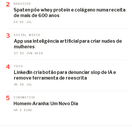
2
NEGÓCIOS
Spaten põe whey protein e colágeno numa receita
de mais de 600 anos
23 DE JUL
3
SOCIAL MEDIA
App usa inteligência artificial para criar nudes de
mulheres
27 DE JUN 2019
4
TECH
LinkedIn cria botão para denunciar slop de IA e
remove ferramenta de reescrita
30 DE JUL
5
CINEMÁTICO
Homem-Aranha: Um Novo Dia
HÁ 2 DIAS