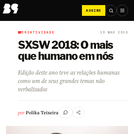
ASSINE
CRIATIVIDADE
16 MAR 2018
B9
/
Criatividade
SXSW 2018: O mais
que humano em nós
Edição deste ano teve as relações humanas
como um de seus grandes temas não
verbalizados
por
Polika Teixeira