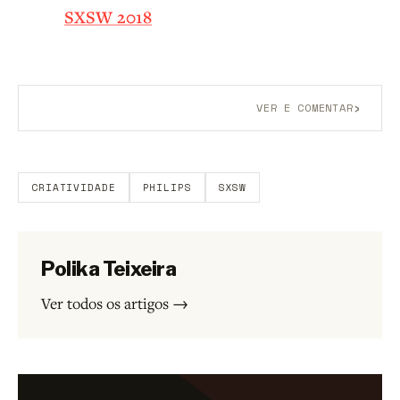
SXSW 2018
›
VER E COMENTAR
Aberto a membros do B9.
Crie sua conta grátis
para
participar.
CRIATIVIDADE
PHILIPS
SXSW
Polika Teixeira
Ver todos os artigos →