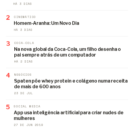
HÁ 3 DIAS
2
CINEMÁTICO
Homem-Aranha: Um Novo Dia
HÁ 3 DIAS
3
COCA-COLA
Na nova global da Coca-Cola, um filho desenha o
pai sempre atrás de um computador
HÁ 2 DIAS
4
NEGÓCIOS
Spaten põe whey protein e colágeno numa receita
de mais de 600 anos
23 DE JUL
5
SOCIAL MEDIA
App usa inteligência artificial para criar nudes de
mulheres
27 DE JUN 2019