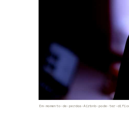
Em-momento-de-perdas-Airbnb-pode-ter-dific