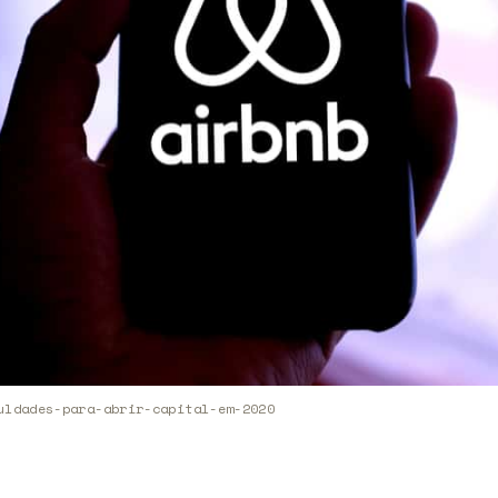
uldades-para-abrir-capital-em-2020