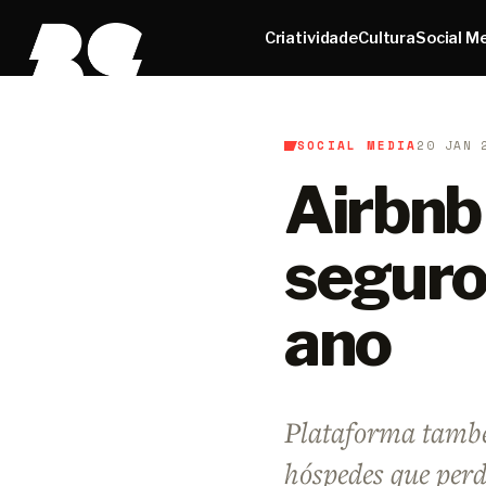
Criatividade
Cultura
Social M
SOCIAL MEDIA
20 JAN 
B9
/
Social Media
Airbnb
seguro
ano
Plataforma també
hóspedes que perd