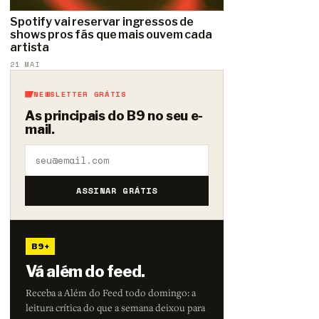
Spotify vai reservar ingressos de
shows pros fãs que mais ouvem cada
artista
21 MAI
NEWSLETTER GRÁTIS
As principais do B9 no seu e-
mail.
ASSINAR GRÁTIS
B9+
Vá além do feed.
Receba a Além do Feed todo domingo: a
leitura crítica do que a semana deixou para