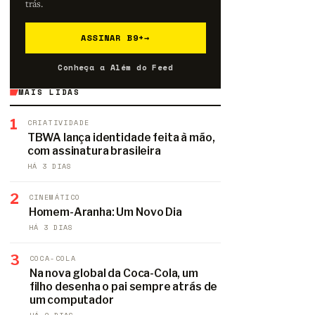
trás.
ASSINAR B9+
→
Conheça a Além do Feed
MAIS LIDAS
1
CRIATIVIDADE
TBWA lança identidade feita à mão,
com assinatura brasileira
HÁ 3 DIAS
2
CINEMÁTICO
Homem-Aranha: Um Novo Dia
HÁ 3 DIAS
3
COCA-COLA
Na nova global da Coca-Cola, um
filho desenha o pai sempre atrás de
um computador