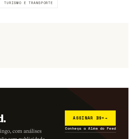
TURISMO E TRANSPORTE
d.
ASSINAR B9+
→
Conheça a Além do Feed
ingo, com análises
ção sem publicidade.