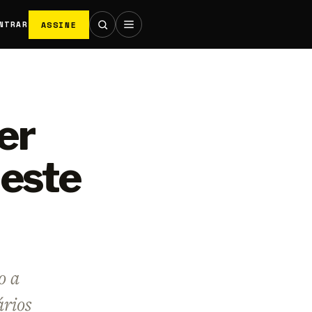
ASSINE
NTRAR
er
 este
o a
ários