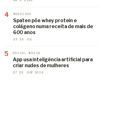
HÁ 2 DIAS
4
NEGÓCIOS
Spaten põe whey protein e
colágeno numa receita de mais de
600 anos
23 DE JUL
5
SOCIAL MEDIA
App usa inteligência artificial para
criar nudes de mulheres
27 DE JUN 2019