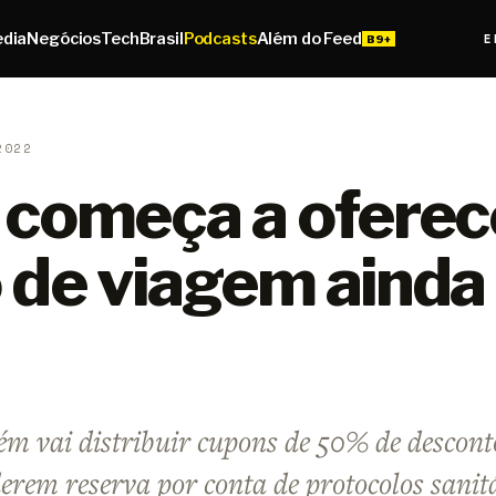
edia
Negócios
Tech
Brasil
Podcasts
Além do Feed
E
2022
 começa a oferec
 de viagem ainda
m vai distribuir cupons de 50% de descont
erem reserva por conta de protocolos sanit