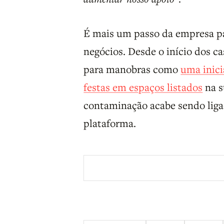
É mais um passo da empresa par
negócios. Desde o início dos c
para manobras como
uma inici
festas em espaços listados
na s
contaminação acabe sendo liga
plataforma.
Aberto a membros do B9.
Crie sua c