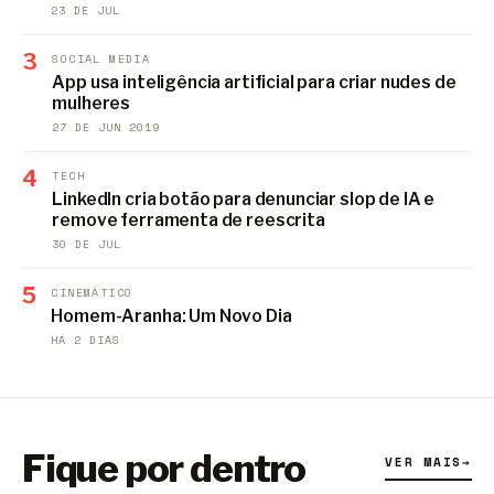
23 DE JUL
3
SOCIAL MEDIA
App usa inteligência artificial para criar nudes de
mulheres
27 DE JUN 2019
4
TECH
LinkedIn cria botão para denunciar slop de IA e
remove ferramenta de reescrita
30 DE JUL
5
CINEMÁTICO
Homem-Aranha: Um Novo Dia
HÁ 2 DIAS
Fique por dentro
VER MAIS
→