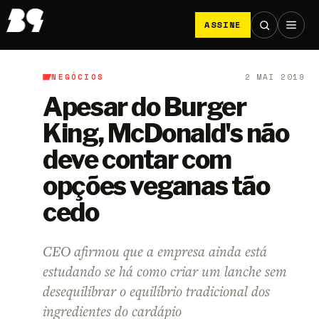
ASSINE
NEGÓCIOS
2 MAI 2019
B9
/
Negócios
Apesar do Burger
King, McDonald's não
deve contar com
opções veganas tão
cedo
CEO afirmou que a empresa ainda está
estudando se há como criar um lanche sem
desequilibrar o equilíbrio tradicional dos
ingredientes do cardápio