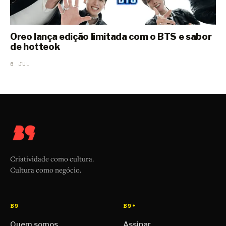
Oreo lança edição limitada com o BTS e sabor
de hotteok
6 JUL
Criatividade como cultura.
Cultura como negócio.
B9
B9+
Quem somos
Assinar