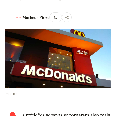
por
Matheus Fiore
mcd-b9
s refeições veganas se tornaram algo mais