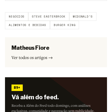
Aberto a membros do B9.
Crie sua conta grátis
para
participar.
NEGÓCIOS
STEVE EASTERBROOK
MCDONALD'S
ALIMENTOS E BEBIDAS
BURGER KING
Matheus Fiore
Ver todos os artigos →
B9+
Vá além do feed.
Receba a Além do Feed todo domingo, com análises
exclusivas, comunidade e navegação sem publicidade.