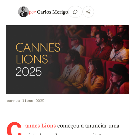
por
Carlos Merigo
cannes-lions-2025
C
annes Lions
começou a anunciar uma