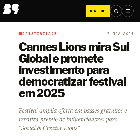
ASSINE
CRIATIVIDADE
7 NOV 2024
B9
/
Criatividade
Cannes Lions mira Sul
Global e promete
investimento para
democratizar festival
em 2025
Festival amplia oferta em passes gratuitos e
rebatiza prêmio de influenciadores para
"Social & Creator Lions"