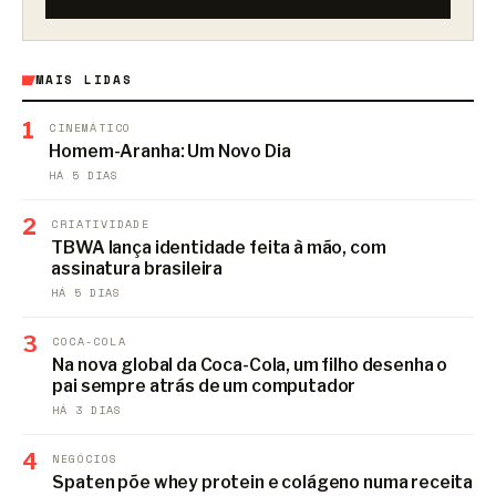
MAIS LIDAS
1
CINEMÁTICO
Homem-Aranha: Um Novo Dia
HÁ 5 DIAS
2
CRIATIVIDADE
TBWA lança identidade feita à mão, com
assinatura brasileira
HÁ 5 DIAS
3
COCA-COLA
Na nova global da Coca-Cola, um filho desenha o
pai sempre atrás de um computador
HÁ 3 DIAS
4
NEGÓCIOS
Spaten põe whey protein e colágeno numa receita