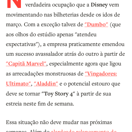
N
verdadeira ocupação que a
Disney
vem
movimentando nas bilheterias desde os idos de
março. Com a exceção talvez de
"Dumbo"
(que
aos olhos do estúdio apenas "atendeu
expectativas"), a empresa praticamente emendou
um sucesso avassalador atrás do outro à partir de
"Capitã Marvel"
, especialmente agora que ligou
as arrecadações monstruosas de
"Vingadores:
Ultimato"
,
"Aladdin"
e o potencial estouro que
deve se tornar
"Toy Story 4"
à partir de sua
estreia neste fim de semana.
Essa situação não deve mudar nas próximas
semanas. Além do
alardeado relançamento de