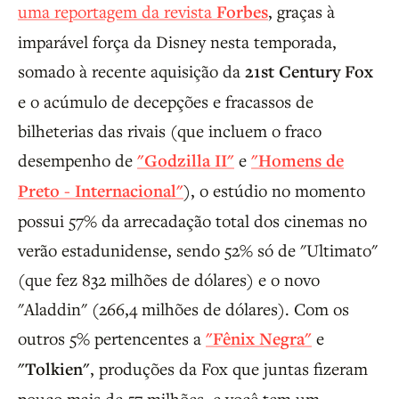
uma reportagem da revista
Forbes
, graças à
imparável força da Disney nesta temporada,
somado à recente aquisição da
21st Century Fox
e o acúmulo de decepções e fracassos de
bilheterias das rivais (que incluem o fraco
desempenho de
"Godzilla II"
e
"Homens de
Preto - Internacional"
), o estúdio no momento
possui 57% da arrecadação total dos cinemas no
verão estadunidense, sendo 52% só de "Ultimato"
(que fez 832 milhões de dólares) e o novo
"Aladdin" (266,4 milhões de dólares). Com os
outros 5% pertencentes a
"Fênix Negra"
e
"Tolkien"
, produções da Fox que juntas fizeram
pouco mais de 57 milhões, e você tem um