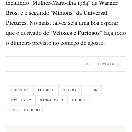
incluindo "Mulher-Maravilha 1984" da
Warner
Bros.
e o segundo "Minions" da
Universal
Pictures
. No mais, talvez seja uma boa esperar
que o derivado de
"Velozes e Furiosos"
faça todo
o dinheiro previsto no começo de agosto.
›
VER E COMENTAR
Aberto a membros do B9.
Crie sua conta grátis
para
participar.
NEGÓCIOS
ALADDIN
CINEMA
ETICA
TOY STORY
VINGADORES
DISNEY
ENTRETENIMENTO